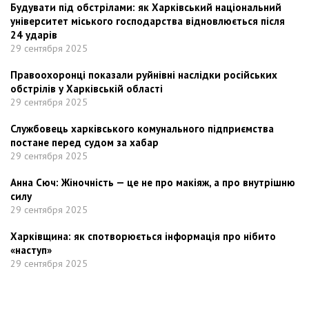
Будувати під обстрілами: як Харківський національний
університет міського господарства відновлюється після
24 ударів
29 сентября 2025
Правоохоронці показали руйнівні наслідки російських
обстрілів у Харківській області
29 сентября 2025
Службовець харківського комунального підприємства
постане перед судом за хабар
29 сентября 2025
Анна Сюч: Жіночність — це не про макіяж, а про внутрішню
силу
29 сентября 2025
Харківщина: як спотворюється інформація про нібито
«наступ»
29 сентября 2025