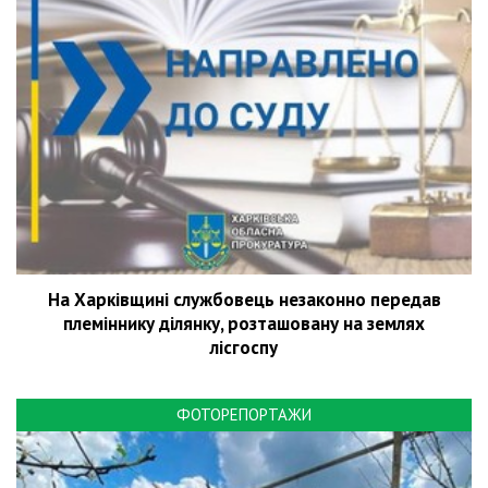
На Харківщині службовець незаконно передав
племіннику ділянку, розташовану на землях
лісгоспу
ФОТОРЕПОРТАЖИ