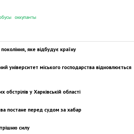
обусы
оккупанты
покоління, яке відбудує країну
ьний університет міського господарства відновлюється
х обстрілів у Харківській області
ва постане перед судом за хабар
утрішню силу