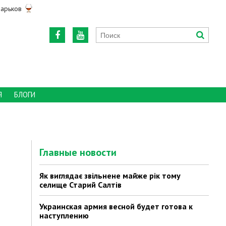
арьков
Я
БЛОГИ
Главные новости
Як виглядає звільнене майже рік тому
селище Старий Салтів
Украинская армия весной будет готова к
наступлению