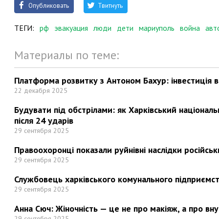
Опубликовать
Твитнуть
ТЕГИ:
рф
эвакуация
люди
дети
мариуполь
война
авт
Материалы по теме:
Платформа розвитку з Антоном Бахур: інвестиція в 
22 декабря 2025
Будувати під обстрілами: як Харківський націонал
після 24 ударів
29 сентября 2025
Правоохоронці показали руйнівні наслідки російськи
29 сентября 2025
Службовець харківського комунального підприємст
29 сентября 2025
Анна Сюч: Жіночність — це не про макіяж, а про вн
29 сентября 2025