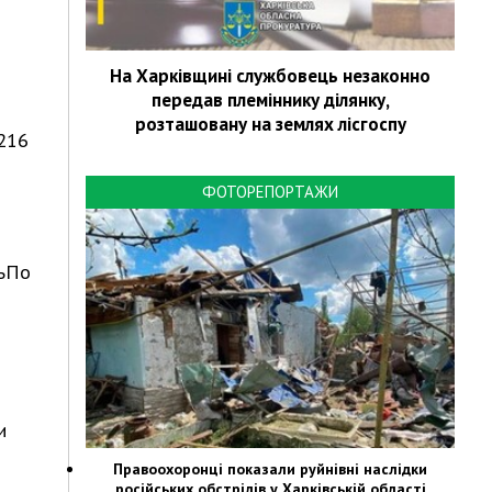
На Харківщині службовець незаконно
передав племіннику ділянку,
розташовану на землях лісгоспу
216
ФОТОРЕПОРТАЖИ
.ьПо
и
Правоохоронці показали руйнівні наслідки
російських обстрілів у Харківській області