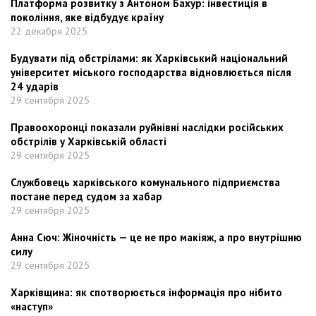
Платформа розвитку з Антоном Бахур: інвестиція в
покоління, яке відбудує країну
22 декабря 2025
Будувати під обстрілами: як Харківський національний
університет міського господарства відновлюється після
24 ударів
29 сентября 2025
Правоохоронці показали руйнівні наслідки російських
обстрілів у Харківській області
29 сентября 2025
Службовець харківського комунального підприємства
постане перед судом за хабар
29 сентября 2025
Анна Сюч: Жіночність — це не про макіяж, а про внутрішню
силу
29 сентября 2025
Харківщина: як спотворюється інформація про нібито
«наступ»