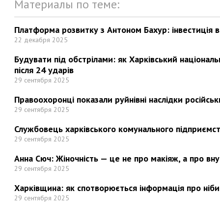
Материалы по теме:
Платформа розвитку з Антоном Бахур: інвестиція в 
22 декабря 2025
Будувати під обстрілами: як Харківський націонал
після 24 ударів
29 сентября 2025
Правоохоронці показали руйнівні наслідки російськи
29 сентября 2025
Службовець харківського комунального підприємст
29 сентября 2025
Анна Сюч: Жіночність — це не про макіяж, а про вн
29 сентября 2025
Харківщина: як спотворюється інформація про ніби
29 сентября 2025