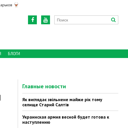
арьков
Я
БЛОГИ
Главные новости
и
Як виглядає звільнене майже рік тому
селище Старий Салтів
Украинская армия весной будет готова к
наступлению