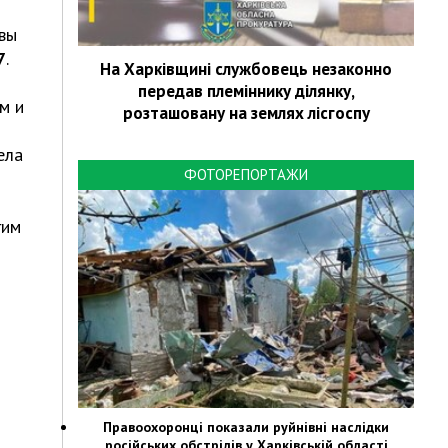
вы
7
.
На Харківщині службовець незаконно
передав племіннику ділянку,
м и
розташовану на землях лісгоспу
ела
ФОТОРЕПОРТАЖИ
гим
Правоохоронці показали руйнівні наслідки
російських обстрілів у Харківській області