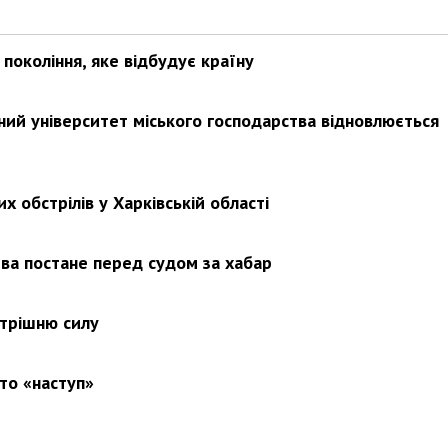
покоління, яке відбудує країну
ьний університет міського господарства відновлюється
х обстрілів у Харківській області
ва постане перед судом за хабар
утрішню силу
то «наступ»