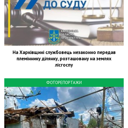
На Харківщині службовець незаконно передав
племіннику ділянку, розташовану на землях
лісгоспу
ФОТОРЕПОРТАЖИ