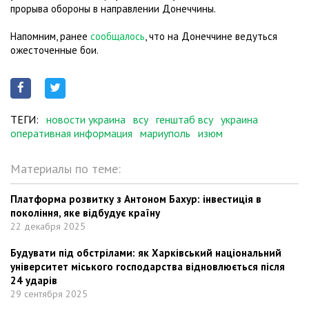
прорыва обороны в направлении Донеччины.
Напомним, ранее
сообщалось
, что на Донеччине ведуться
ожесточенные бои.
ТЕГИ:
новости украина
всу
генштаб всу
украина
оперативная информация
мариуполь
изюм
Материалы по теме:
Платформа розвитку з Антоном Бахур: інвестиція в
покоління, яке відбудує країну
22 декабря 2025
Будувати під обстрілами: як Харківський національний
університет міського господарства відновлюється після
24 ударів
29 сентября 2025