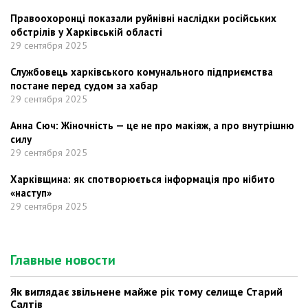
Правоохоронці показали руйнівні наслідки російських
обстрілів у Харківській області
29 сентября 2025
Службовець харківського комунального підприємства
постане перед судом за хабар
29 сентября 2025
Анна Сюч: Жіночність — це не про макіяж, а про внутрішню
силу
29 сентября 2025
Харківщина: як спотворюється інформація про нібито
«наступ»
29 сентября 2025
Главные новости
Як виглядає звільнене майже рік тому селище Старий
Салтів