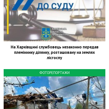
На Харківщині службовець незаконно передав
племіннику ділянку, розташовану на землях
лісгоспу
ФОТОРЕПОРТАЖИ