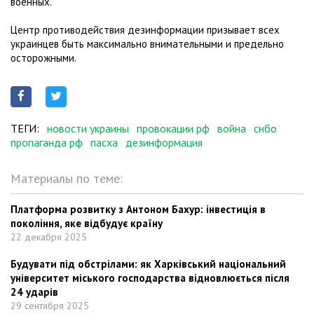
военных.
Центр противодействия дезинформации призывает всех
украинцев быть максимально внимательными и предельно
осторожными.
ТЕГИ:
новости украины
провокации рф
война
снбо
пропаганда рф
пасха
дезинформация
Материалы по теме:
Платформа розвитку з Антоном Бахур: інвестиція в
покоління, яке відбудує країну
22 декабря 2025
Будувати під обстрілами: як Харківський національний
університет міського господарства відновлюється після
24 ударів
29 сентября 2025