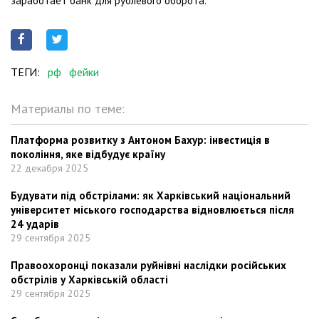
заработает банк для рублевого оборота.
ТЕГИ:
рф
фейки
Материалы по теме:
Платформа розвитку з Антоном Бахур: інвестиція в
покоління, яке відбудує країну
22 декабря 2025
Будувати під обстрілами: як Харківський національний
університет міського господарства відновлюється після
24 ударів
29 сентября 2025
Правоохоронці показали руйнівні наслідки російських
обстрілів у Харківській області
29 сентября 2025