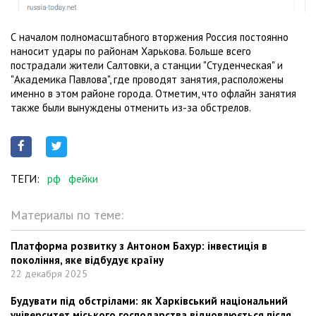
С началом полномасштабного вторжения Россия постоянно
наносит удары по районам Харькова. Больше всего
пострадали жители Салтовки, а станции "Студенческая" и
"Академика Павлова", где проводят занятия, расположены
именно в этом районе города. Отметим, что офлайн занятия
также были вынуждены отменить из-за обстрелов.
ТЕГИ:
рф
фейки
Материалы по теме:
Платформа розвитку з Антоном Бахур: інвестиція в
покоління, яке відбудує країну
22 декабря 2025
Будувати під обстрілами: як Харківський національний
університет міського господарства відновлюється після