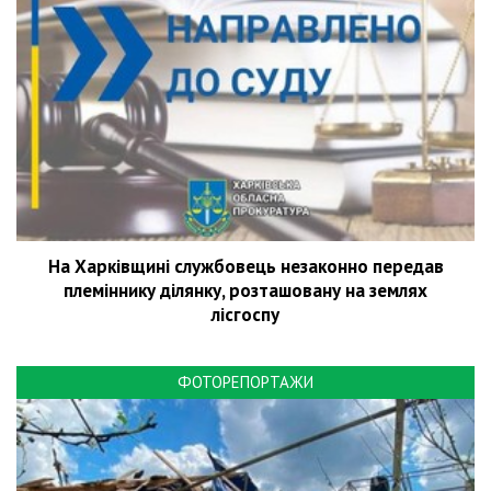
На Харківщині службовець незаконно передав
племіннику ділянку, розташовану на землях
лісгоспу
ФОТОРЕПОРТАЖИ