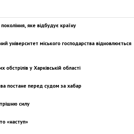
покоління, яке відбудує країну
ьний університет міського господарства відновлюється
х обстрілів у Харківській області
ва постане перед судом за хабар
утрішню силу
то «наступ»