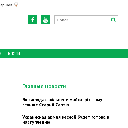
арьков
Я
БЛОГИ
Главные новости
Як виглядає звільнене майже рік тому
селище Старий Салтів
Украинская армия весной будет готова к
наступлению