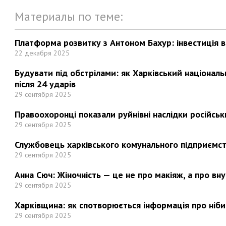
Материалы по теме:
Платформа розвитку з Антоном Бахур: інвестиція в 
22 декабря 2025
Будувати під обстрілами: як Харківський націонал
після 24 ударів
29 сентября 2025
Правоохоронці показали руйнівні наслідки російськи
29 сентября 2025
Службовець харківського комунального підприємст
29 сентября 2025
Анна Сюч: Жіночність — це не про макіяж, а про вн
29 сентября 2025
Харківщина: як спотворюється інформація про ніби
29 сентября 2025