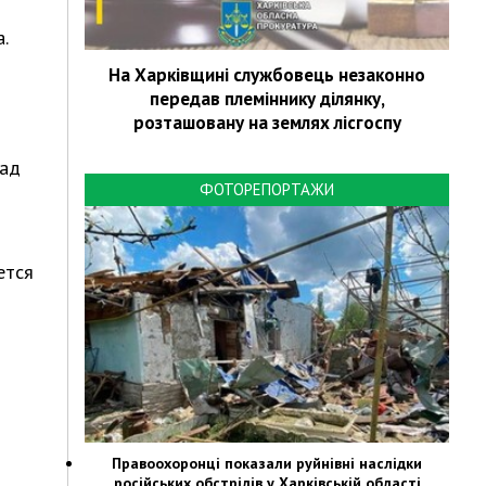
.
На Харківщині службовець незаконно
передав племіннику ділянку,
розташовану на землях лісгоспу
пад
ФОТОРЕПОРТАЖИ
ется
Правоохоронці показали руйнівні наслідки
російських обстрілів у Харківській області