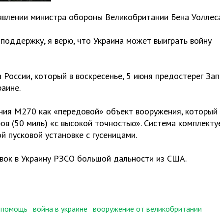
заявлении министра обороны Великобритании Бена Уоллеса
оддержку, я верю, что Украина может выиграть войну
 России, который в воскресенье, 5 июня предостерег За
аине.
ния M270 как «передовой» объект вооружения, который
ов (50 миль) «с высокой точностью». Система комплекту
й пусковой установке с гусеницами.
вок в Украину РЗСО большой дальности из США.
 помощь
война в украине
вооружение от великобритании