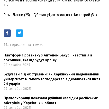
но все же питерская команда уступила испанцам со счетом
1:2.
Голы: Данни (25) – Губочан (4, автогол), ван Нистелрой (31).
Материалы по теме:
Платформа розвитку з Антоном Бахур: інвестиція в
покоління, яке відбудує країну
22 декабря 2025
Будувати під обстрілами: як Харківський національний
університет міського господарства відновлюється після
24 ударів
29 сентября 2025
Правоохоронці показали руйнівні наслідки російських
обстрілів у Харківській області
29 сентября 2025