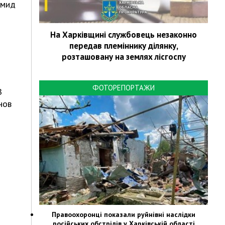
емид
На Харківщині службовець незаконно
передав племіннику ділянку,
розташовану на землях лісгоспу
ФОТОРЕПОРТАЖИ
В
нов
Правоохоронці показали руйнівні наслідки
російських обстрілів у Харківській області