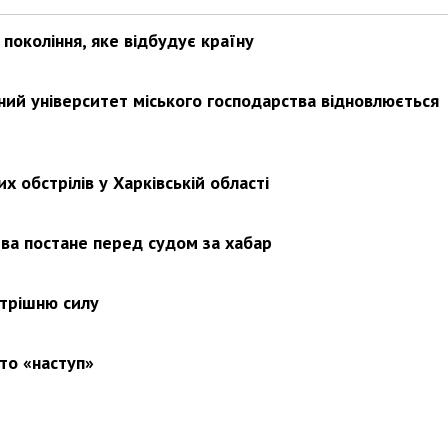
покоління, яке відбудує країну
ьний університет міського господарства відновлюється
х обстрілів у Харківській області
ва постане перед судом за хабар
утрішню силу
то «наступ»