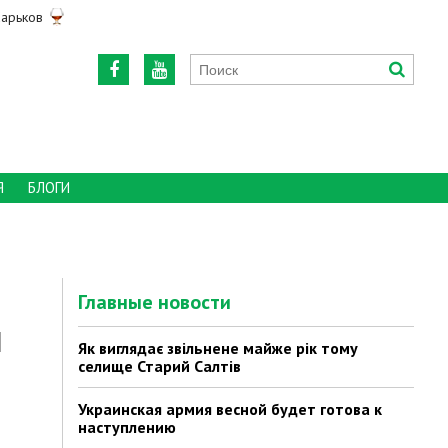
арьков
Я
БЛОГИ
Главные новости
и
Як виглядає звільнене майже рік тому
селище Старий Салтів
Украинская армия весной будет готова к
наступлению