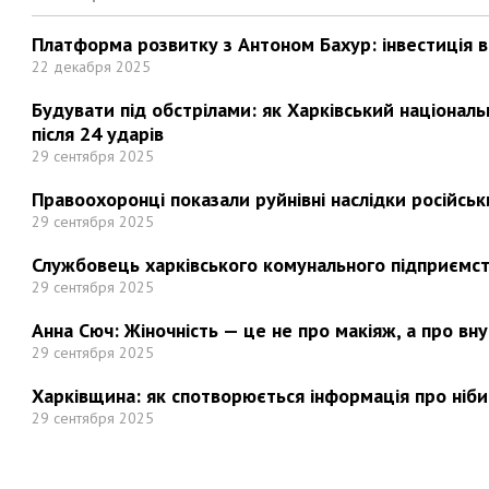
Платформа розвитку з Антоном Бахур: інвестиція в 
22 декабря 2025
Будувати під обстрілами: як Харківський націонал
після 24 ударів
29 сентября 2025
Правоохоронці показали руйнівні наслідки російськи
29 сентября 2025
Службовець харківського комунального підприємст
29 сентября 2025
Анна Сюч: Жіночність — це не про макіяж, а про вн
29 сентября 2025
Харківщина: як спотворюється інформація про ніби
29 сентября 2025