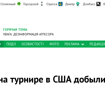
Столичный
Городской
Одесса
Днепр
Донбасс
Х
ГОРЯЧАЯ ТЕМА:
УВАГА: ДЕЗІНФОРМАЦІЯ АГРЕСОРА
ПОДІЇ
ОСОБИСТОСТІ
ФОТО
РЕКЛАМА
РЕДАКЦІ
на турнире в США добыл