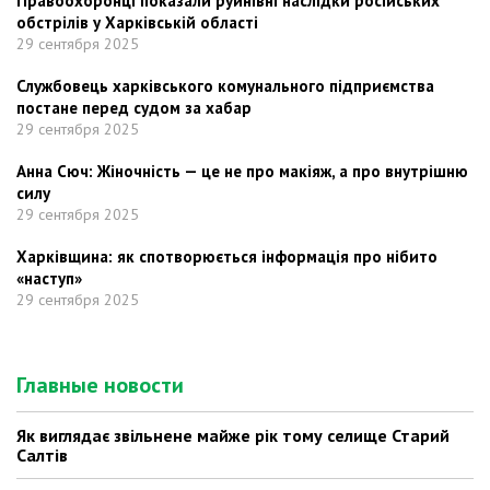
Правоохоронці показали руйнівні наслідки російських
обстрілів у Харківській області
29 сентября 2025
Службовець харківського комунального підприємства
постане перед судом за хабар
29 сентября 2025
Анна Сюч: Жіночність — це не про макіяж, а про внутрішню
силу
29 сентября 2025
Харківщина: як спотворюється інформація про нібито
«наступ»
29 сентября 2025
Главные новости
Як виглядає звільнене майже рік тому селище Старий
Салтів