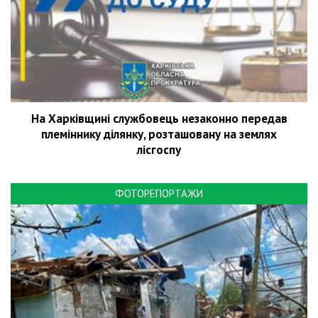
На Харківщині службовець незаконно передав
племіннику ділянку, розташовану на землях
лісгоспу
ФОТОРЕПОРТАЖИ