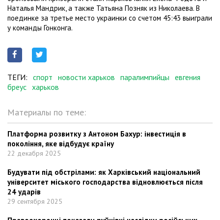
Наталья Мандрик, а также Татьяна Позняк из Николаева. В
поединке за третье место украинки со счетом 45:43 выиграли
у команды Гонконга.
ТЕГИ:
спорт
новости харьков
паралимпийцы
евгения
бреус
харьков
Материалы по теме:
Платформа розвитку з Антоном Бахур: інвестиція в
покоління, яке відбудує країну
22 декабря 2025
Будувати під обстрілами: як Харківський національний
університет міського господарства відновлюється після
24 ударів
29 сентября 2025