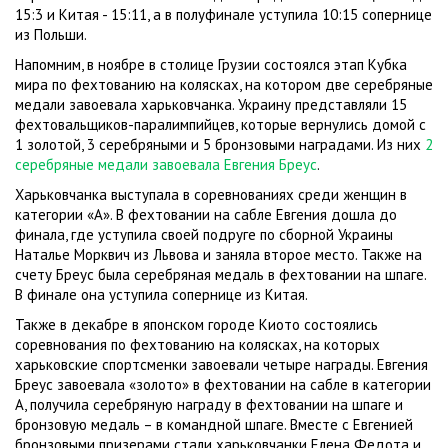
15:3 и Китая - 15:11, а в полуфинале уступила 10:15 сопернице
из Польши.
Напомним, в ноябре в столице Грузии состоялся этап Кубка
мира по фехтованию на колясках, на котором две серебряные
медали завоевала харьковчанка. Украину представляли 15
фехтовальщиков-паралимпийцев, которые вернулись домой с
1 золотой, 3 серебряными и 5 бронзовыми наградами. Из них
2
серебряные медали завоевала Евгения Бреус
.
Харьковчанка выступала в соревнованиях среди женщин в
категории «А». В фехтовании на сабле Евгения дошла до
финала, где уступила своей подруге по сборной Украины
Наталье Морквич из Львова и заняла второе место. Также на
счету Бреус была серебряная медаль в фехтовании на шпаге.
В финале она уступила сопернице из Китая.
Также в декабре в японском городе Киото состоялись
соревнования по фехтованию на колясках, на которых
харьковские спортсменки завоевали четыре награды. Евгения
Бреус завоевала «золото» в фехтовании на сабле в категории
А, получила серебряную награду в фехтовании на шпаге и
бронзовую медаль – в командной шпаге. Вместе с Евгенией
бронзовыми призерами стали харьковчанки Елена Федота и