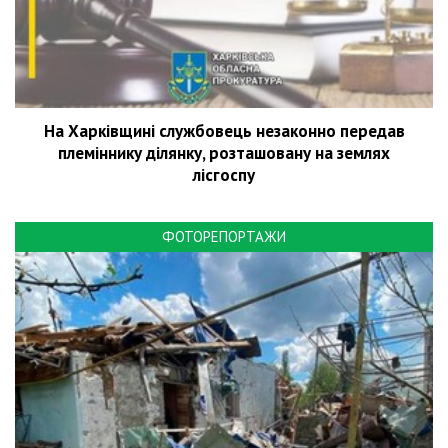
На Харківщині службовець незаконно передав
племіннику ділянку, розташовану на землях
лісгоспу
ФОТОРЕПОРТАЖИ