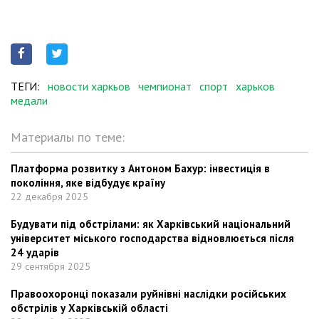
ТЕГИ:
новости харкьов
чемпионат
спорт
харьков
медали
Материалы по теме:
Платформа розвитку з Антоном Бахур: інвестиція в
покоління, яке відбудує країну
22 декабря 2025
Будувати під обстрілами: як Харківський національний
університет міського господарства відновлюється після
24 ударів
29 сентября 2025
Правоохоронці показали руйнівні наслідки російських
обстрілів у Харківській області