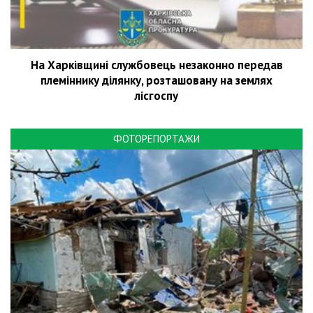
На Харківщині службовець незаконно передав
племіннику ділянку, розташовану на землях
лісгоспу
ФОТОРЕПОРТАЖИ