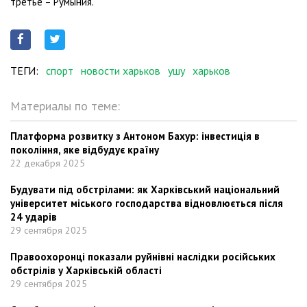
третье – Румыния.
ТЕГИ:
спорт
новости харьков
ушу
харьков
Материалы по теме:
Платформа розвитку з Антоном Бахур: інвестиція в
покоління, яке відбудує країну
22 декабря 2025
Будувати під обстрілами: як Харківський національний
університет міського господарства відновлюється після
24 ударів
29 сентября 2025
Правоохоронці показали руйнівні наслідки російських
обстрілів у Харківській області
29 сентября 2025