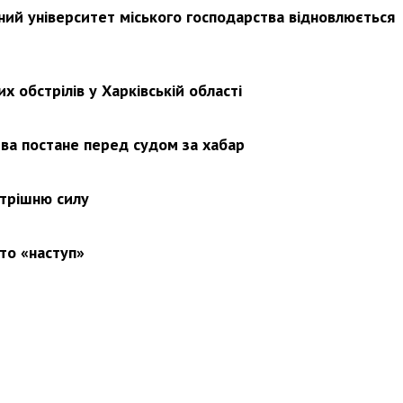
ьний університет міського господарства відновлюється
х обстрілів у Харківській області
ва постане перед судом за хабар
утрішню силу
то «наступ»