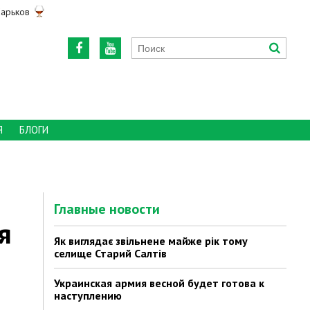
арьков
Я
БЛОГИ
Главные новости
я
Як виглядає звільнене майже рік тому
селище Старий Салтів
Украинская армия весной будет готова к
наступлению