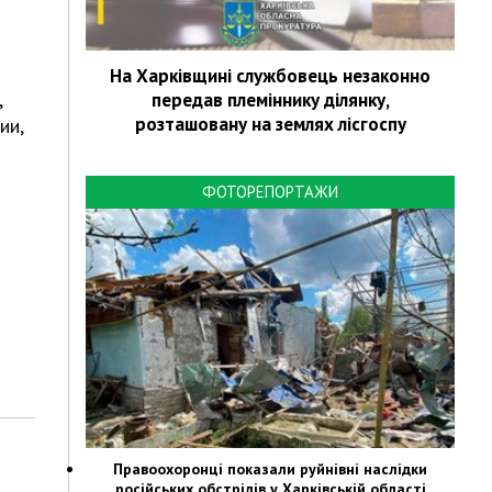
На Харківщині службовець незаконно
,
передав племіннику ділянку,
розташовану на землях лісгоспу
ии,
ФОТОРЕПОРТАЖИ
Правоохоронці показали руйнівні наслідки
російських обстрілів у Харківській області