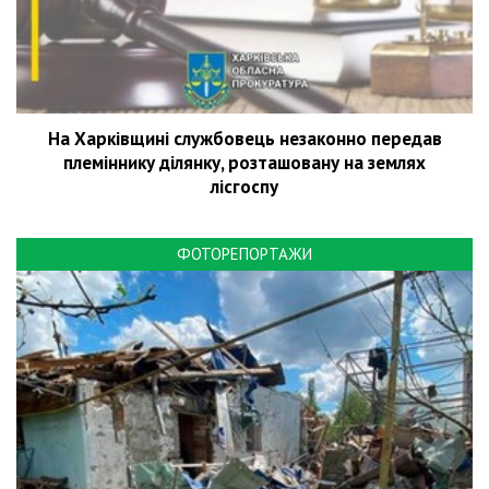
На Харківщині службовець незаконно передав
племіннику ділянку, розташовану на землях
лісгоспу
ФОТОРЕПОРТАЖИ