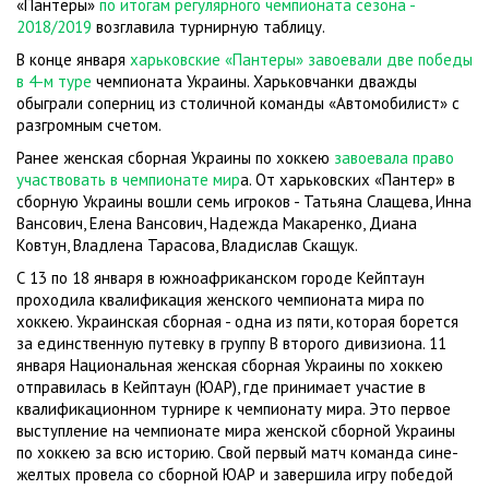
«Пантеры»
по итогам регулярного чемпионата сезона -
2018/2019
возглавила турнирную таблицу.
В конце января
харьковские «Пантеры» завоевали две победы
в 4-м туре
чемпионата Украины. Харьковчанки дважды
обыграли соперниц из столичной команды «Автомобилист» с
разгромным счетом.
Ранее женская сборная Украины по хоккею
завоевала право
участвовать в чемпионате мир
а. От харьковских «Пантер» в
сборную Украины вошли семь игроков - Татьяна Слащева, Инна
Вансович, Елена Вансович, Надежда Макаренко, Диана
Ковтун, Владлена Тарасова, Владислав Скащук.
С 13 по 18 января в южноафриканском городе Кейптаун
проходила квалификация женского чемпионата мира по
хоккею. Украинская сборная - одна из пяти, которая борется
за единственную путевку в группу В второго дивизиона. 11
января Национальная женская сборная Украины по хоккею
отправилась в Кейптаун (ЮАР), где принимает участие в
квалификационном турнире к чемпионату мира. Это первое
выступление на чемпионате мира женской сборной Украины
по хоккею за всю историю. Свой первый матч команда сине-
желтых провела со сборной ЮАР и завершила игру победой