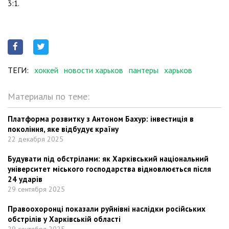
3:1.
ТЕГИ:
хоккей
новости харьков
пантеры
харьков
Материалы по теме:
Платформа розвитку з Антоном Бахур: інвестиція в
покоління, яке відбудує країну
22 декабря 2025
Будувати під обстрілами: як Харківський національний
університет міського господарства відновлюється після
24 ударів
29 сентября 2025
Правоохоронці показали руйнівні наслідки російських
обстрілів у Харківській області