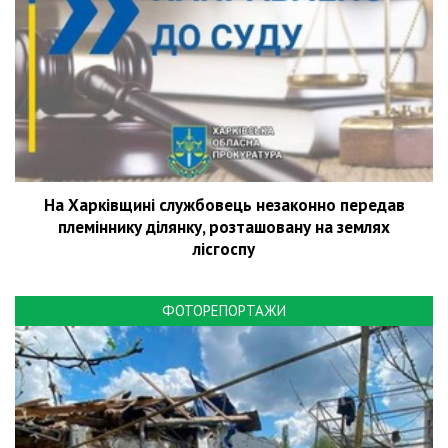
На Харківщині службовець незаконно передав
племіннику ділянку, розташовану на землях
лісгоспу
ФОТОРЕПОРТАЖИ