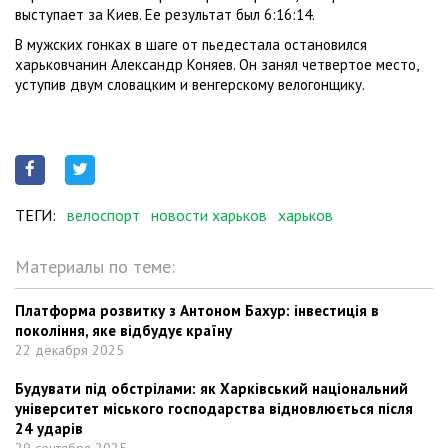
выступает за Киев. Ее результат был 6:16:14.
В мужских гонках в шаге от пьедестала остановился
харьковчанин Александр Коняев. Он занял четвертое место,
уступив двум словацким и венгерскому велогонщику.
ТЕГИ:
велоспорт
новости харьков
харьков
Материалы по теме:
Платформа розвитку з Антоном Бахур: інвестиція в
покоління, яке відбудує країну
22 декабря 2025
Будувати під обстрілами: як Харківський національний
університет міського господарства відновлюється після
24 ударів