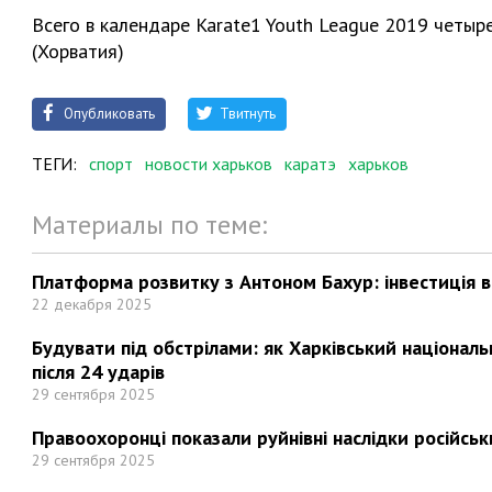
Всего в календаре Karate1 Youth League 2019 четыр
(Хорватия)
Опубликовать
Твитнуть
ТЕГИ:
спорт
новости харьков
каратэ
харьков
Материалы по теме:
Платформа розвитку з Антоном Бахур: інвестиція в 
22 декабря 2025
Будувати під обстрілами: як Харківський націонал
після 24 ударів
29 сентября 2025
Правоохоронці показали руйнівні наслідки російськи
29 сентября 2025