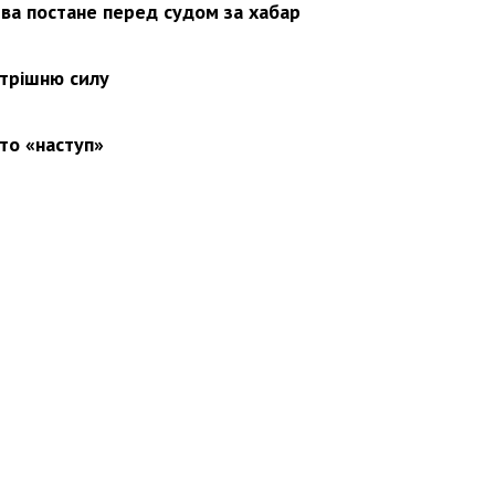
ва постане перед судом за хабар
утрішню силу
то «наступ»
вини
Події
Особистості
Фото
Реклама
Редакція
Б