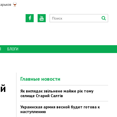
арьков
Я
БЛОГИ
Главные новости
ой
Як виглядає звільнене майже рік тому
селище Старий Салтів
Украинская армия весной будет готова к
наступлению