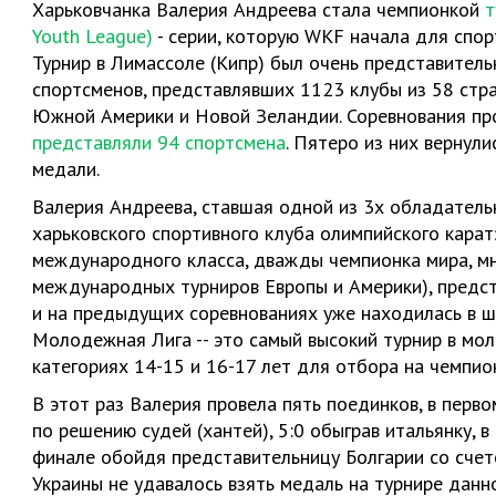
Харьковчанка Валерия Андреева стала чемпионкой
т
Youth League)
- серии, которую WKF начала для спор
Турнир в Лимассоле (Кипр) был очень представитель
спортсменов, представлявших 1123 клубы из 58 стран
Южной Америки и Новой Зеландии. Соревнования про
представляли 94 спортсмена
. Пятеро из них вернули
медали.
Валерия Андреева, ставшая одной из 3х обладатель
харьковского спортивного клуба олимпийского каратэ
международного класса, дважды чемпионка мира, мн
международных турниров Европы и Америки), предст
и на предыдущих соревнованиях уже находилась в ша
Молодежная Лига -- это самый высокий турнир в мо
категориях 14-15 и 16-17 лет для отбора на чемпио
В этот раз Валерия провела пять поединков, в перво
по решению судей (хантей), 5:0 обыграв итальянку, в
финале обойдя представительницу Болгарии со счетом
Украины не удавалось взять медаль на турнире данно