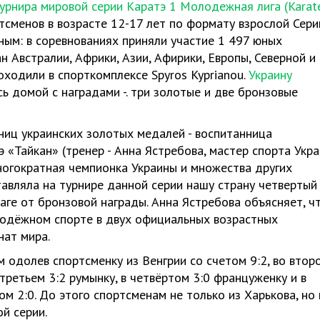
урнира мировой серии Каратэ 1 Молодежная лига (Karat
тсменов в возрасте 12-17 лет по формату взрослой Серии
ным: в соревнованиях приняли участие 1 497 юных
 Австралии, Африки, Азии, Афирики, Европы, Северной и
ходили в спорткомплексе Spyros Kyprianou.
Украину
сь домой с наградами -. три золотые и две бронзовые
ниц украинских золотых медалей - воспитанница
 «Тайкан» (тренер - Анна Ястребова, мастер спорта Укр
огократная чемпионка Украины и множества других
авляла на турнире данной серии нашу страну четвертый
ге от бронзовой награды. Анна Ястребова объясняет, ч
лодёжном спорте в двух официальных возрастных
нат мира.
м одолев спортсменку из Венгрии со счетом 9:2, во втор
 третьем 3:2 румынку, в четвёртом 3:0 француженку и в
 2:0. До этого спортсменам не только из Харькова, но 
й серии.