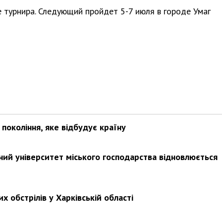
е турнира. Следующий пройдет 5-7 июля в городе Умаг
покоління, яке відбудує країну
ьний університет міського господарства відновлюється
х обстрілів у Харківській області