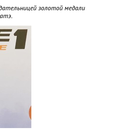
адательницей золотой медали
атэ.