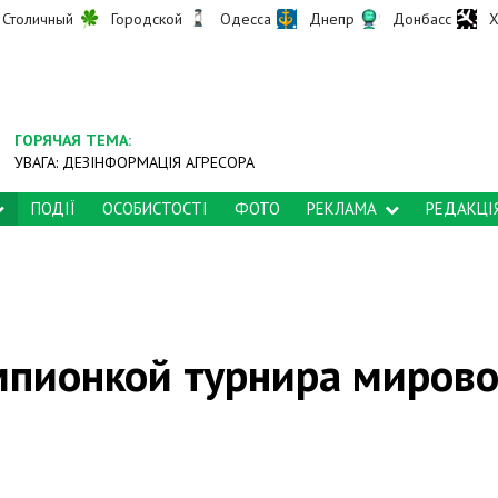
Столичный
Городской
Одесса
Днепр
Донбасс
Х
ГОРЯЧАЯ ТЕМА:
УВАГА: ДЕЗІНФОРМАЦІЯ АГРЕСОРА
ПОДІЇ
ОСОБИСТОСТІ
ФОТО
РЕКЛАМА
РЕДАКЦІ
мпионкой турнира миров