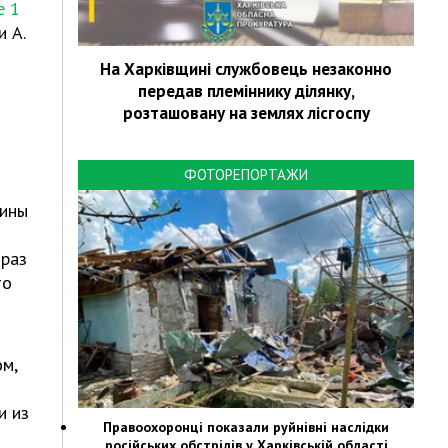
e 1
 А.
На Харківщині службовець незаконно
передав племіннику ділянку,
розташовану на землях лісгоспу
ФОТОРЕПОРТАЖИ
аины
 раз
то
ом,
и из
Правоохоронці показали руйнівні наслідки
російських обстрілів у Харківській області