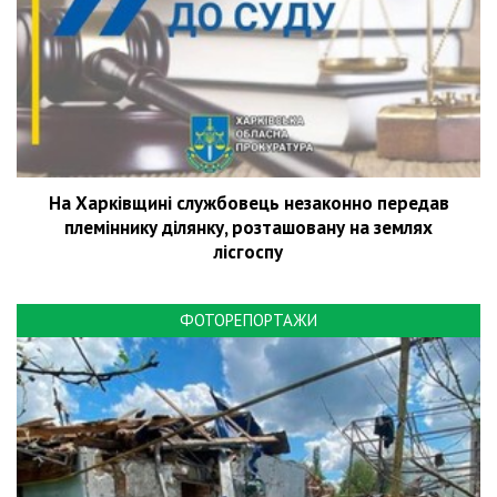
На Харківщині службовець незаконно передав
племіннику ділянку, розташовану на землях
лісгоспу
ФОТОРЕПОРТАЖИ