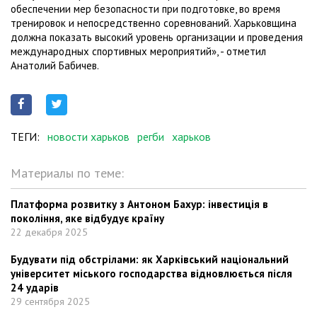
обеспечении мер безопасности при подготовке, во время
тренировок и непосредственно соревнований. Харьковщина
должна показать высокий уровень организации и проведения
международных спортивных мероприятий», - отметил
Анатолий Бабичев.
ТЕГИ:
новости харьков
регби
харьков
Материалы по теме:
Платформа розвитку з Антоном Бахур: інвестиція в
покоління, яке відбудує країну
22 декабря 2025
Будувати під обстрілами: як Харківський національний
університет міського господарства відновлюється після
24 ударів
29 сентября 2025