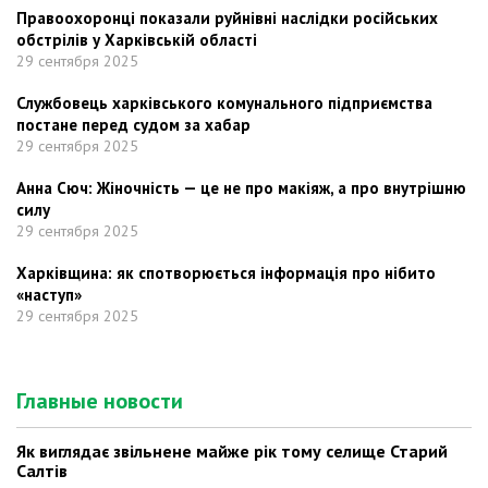
Правоохоронці показали руйнівні наслідки російських
обстрілів у Харківській області
29 сентября 2025
Службовець харківського комунального підприємства
постане перед судом за хабар
29 сентября 2025
Анна Сюч: Жіночність — це не про макіяж, а про внутрішню
силу
29 сентября 2025
Харківщина: як спотворюється інформація про нібито
«наступ»
29 сентября 2025
Главные новости
Як виглядає звільнене майже рік тому селище Старий
Салтів