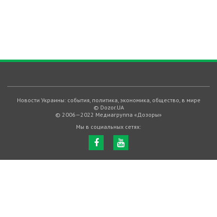
Новости Украины: события, политика, экономика, общество, в мире
© Dozor.UA
© 2006—2022 Медиагруппа «Дозоры»
Мы в социальных сетях: