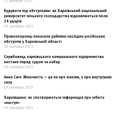
22 декабря 2025
Будувати під обстрілами: як Харківський національний
університет міського господарства відновлюється після
24 ударів
29 сентября 2025
Правоохоронці показали руйнівні наслідки російських
обстрілів у Харківській області
29 сентября 2025
Службовець харківського комунального підприємства
постане перед судом за хабар
29 сентября 2025
Анна Сюч: Жіночність — це не про макіяж, а про внутрішню
силу
29 сентября 2025
Харківщина: як спотворюється інформація про нібито
«наступ»
29 сентября 2025