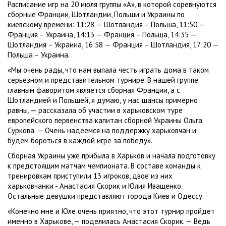
Расписание игр на 20 июля группы «А», в которой соревнуются
сборные Франции, Шотландии, Польши и Украины по
киевскому времени: 11:28 — Шотландия – Польша, 11:50 —
Франция – Украина, 14:13 — Франция – Польша, 14:35 —
Шотландия – Украина, 16:58 — Франция – Шотландия, 17:20 —
Польша – Украина.
«Мы очень рады, что нам выпала честь играть дома в таком
серьезном и представительном турнире. В нашей группе
главным фаворитом является сборная Франции, а с
Шотландией и Польшей, я думаю, у нас шансы примерно
равны, — рассказала об участии в харьковском туре
европейского первенства капитан сборной Украины Ольга
Суркова. — Очень надеемся на поддержку харьковчан и
будем бороться в каждой игре за победу».
Сборная Украины уже прибыла в Харьков и начала подготовку
к предстоящим матчам чемпионата. В составе команды к
тренировкам приступили 13 игроков, двое из них
харьковчанки - Анастасия Скорик и Юлия Иващенко.
Остальные девушки представляют города Киев и Одессу.
«Конечно мне и Юле очень приятно, что этот турнир пройдет
именно в Харькове, — поделилась Анастасия Скорик. — Ведь