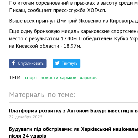
По итогам соревнований в прыжках в высоту среди м
Пикаш, сообщает пресс-служба ХОГАсп.
Выше всех прыгнул Дмитрий Яковенко из Кировоградс
Еще одну бронзовую медаль харьковские спортсмены
место с результатом 17.40м. Победителем Кубка Ук
из Киевской области - 18.97м.
Опубликовать
Твитнуть
ТЕГИ:
спорт
новости харьков
харьков
Материалы по теме:
Платформа розвитку з Антоном Бахур: інвестиція в 
22 декабря 2025
Будувати під обстрілами: як Харківський націонал
після 24 ударів