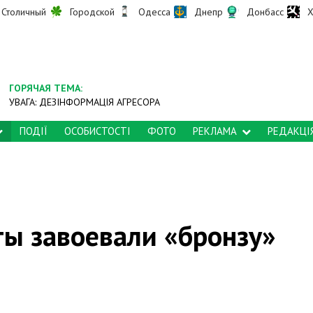
Столичный
Городской
Одесса
Днепр
Донбасс
Х
ГОРЯЧАЯ ТЕМА:
УВАГА: ДЕЗІНФОРМАЦІЯ АГРЕСОРА
ПОДІЇ
ОСОБИСТОСТІ
ФОТО
РЕКЛАМА
РЕДАКЦІ
ты завоевали «бронзу»