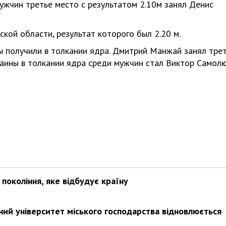
ужчин третье место с результатом 2.10м занял Денис
кой области, результат которого был 2.20 м.
 получили в толкании ядра. Дмитрий Манжай занял тре
раины в толкании ядра среди мужчин стал Виктор Самол
покоління, яке відбудує країну
ьний університет міського господарства відновлюється