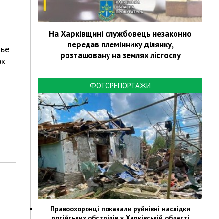
На Харківщині службовець незаконно
передав племіннику ділянку,
тье
розташовану на землях лісгоспу
юк
ФОТОРЕПОРТАЖИ
Правоохоронці показали руйнівні наслідки
російських обстрілів у Харківській області