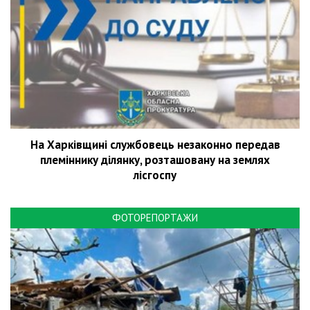
На Харківщині службовець незаконно передав
племіннику ділянку, розташовану на землях
лісгоспу
ФОТОРЕПОРТАЖИ