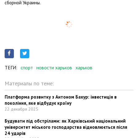
сборной Украины.
ТЕГИ:
спорт
новости харьков
харьков
Материалы по теме:
Платформа розвитку з Антоном Бахур: інвестиція в
покоління, яке відбудує країну
22 декабря 2025
Будувати під обстрілами: як Харківський національний
університет міського господарства відновлюється після
24 ударів