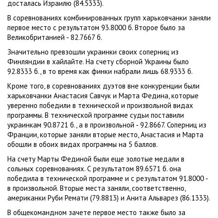
досталась Израилю (84.5333).
В соревнованиях комбинированных групп харьковчанки заняли
первое место с результатом 93.8000 б. Второе было за
Великобританией - 82.7667 б.
Значительно превзошли украинки своих соперниц из
Финляндии в хайлайте. На счету сборной Украины было
92.8333 б., в то время как финки набрали лишь 68.9333 б.
Кроме того, в соревнованиях дуэтов вне конкуренции были
харьковчанки Анастасия Савчук и Марта Федина, которые
уверенно победили в технической и произвольной видах
программы. В технической программе судьи поставили
украинкам 90.8721 б., а в произвольной - 92.8667. Соперниц из
Франции, которые заняли вторые место, Анастасия и Марта
обошли в обоих видах программы на 5 баллов.
На счету Марты Фединой были еще золотые медали в
сольных соревнованиях. С результатом 89.6571 б. она
победила в технической программе и с результатом 91.8000 -
в произвольной. Вторые места заняли, соответственно,
американки Руби Ремати (79.8813) и Анита Альварез (86.1333).
В общекомандном зачете первое место также было за