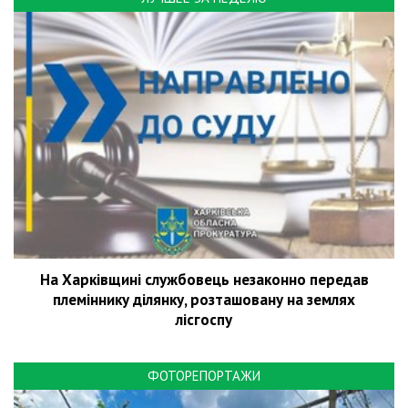
На Харківщині службовець незаконно передав
племіннику ділянку, розташовану на землях
лісгоспу
ФОТОРЕПОРТАЖИ