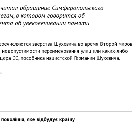
 зачитал обращение Симферопольского
легам, в котором говорится об
ента об увековечивании памяти
перечисляются зверства Шухевича во время Второй миро
о недопустимости переименования улиц или каких-либо
цера СС, пособника нацистской Германии Шухевича.
.
покоління, яке відбудує країну