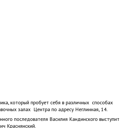
ика, который пробует себя в различных способах
вочных залах Центра по адресу Неглинная, 14.
нного последователя Василия Кандинского выступит
ич Краснянский.