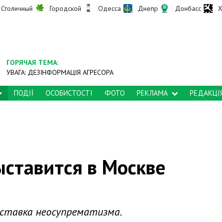
Столичный
Городской
Одесса
Днепр
Донбасс
Х
ГОРЯЧАЯ ТЕМА:
УВАГА: ДЕЗІНФОРМАЦІЯ АГРЕСОРА
ПОДІЇ
ОСОБИСТОСТІ
ФОТО
РЕКЛАМА
РЕДАКЦІ
ыставится в Москве
ставка неосупрематизма.