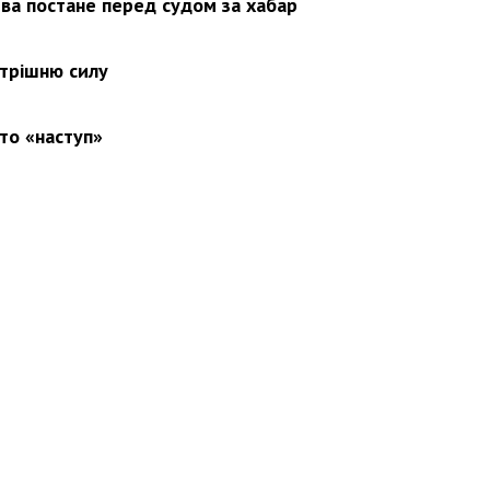
ва постане перед судом за хабар
утрішню силу
то «наступ»
вини
Події
Особистості
Фото
Реклама
Редакція
Б