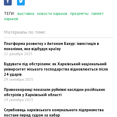
ТЕГИ:
выставка
новости харьков
предметы
гамлет
харьков
Материалы по теме:
Платформа розвитку з Антоном Бахур: інвестиція в
покоління, яке відбудує країну
22 декабря 2025
Будувати під обстрілами: як Харківський національний
університет міського господарства відновлюється після
24 ударів
29 сентября 2025
Правоохоронці показали руйнівні наслідки російських
обстрілів у Харківській області
29 сентября 2025
Службовець харківського комунального підприємства
постане перед судом за хабар