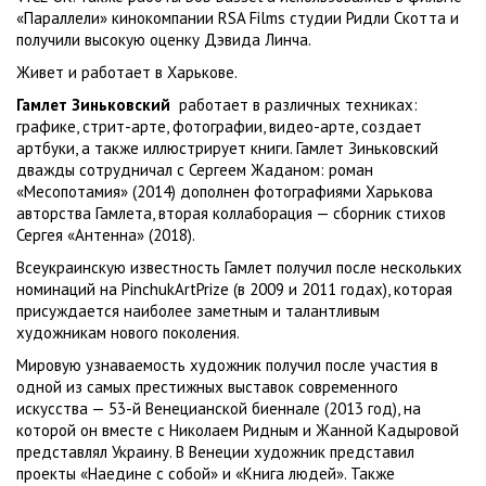
«Параллели» кинокомпании RSA Films студии Ридли Скотта и
получили высокую оценку Дэвида Линча.
Живет и работает в Харькове.
Гамлет Зиньковский
работает в различных техниках:
графике, стрит-арте, фотографии, видео-арте, создает
артбуки, а также иллюстрирует книги. Гамлет Зиньковский
дважды сотрудничал с Сергеем Жаданом: роман
«Месопотамия» (2014) дополнен фотографиями Харькова
авторства Гамлета, вторая коллаборация — сборник стихов
Сергея «Антенна» (2018).
Всеукраинскую известность Гамлет получил после нескольких
номинаций на PinchukArtPrize (в 2009 и 2011 годах), которая
присуждается наиболее заметным и талантливым
художникам нового поколения.
Мировую узнаваемость художник получил после участия в
одной из самых престижных выставок современного
искусства — 53-й Венецианской биеннале (2013 год), на
которой он вместе с Николаем Ридным и Жанной Кадыровой
представлял Украину. В Венеции художник представил
проекты «Наедине с собой» и «Книга людей». Также