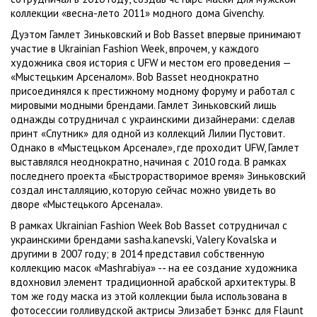
коллекции «весна-лето 2011» модного дома Givenchy.
Дуэтом Гамлет Зиньковский и Bob Basset впервые принимают
участие в Ukrainian Fashion Week, впрочем, у каждого
художника своя история с UFW и местом его проведения —
«Мыстецьким Арсеналом». Bob Basset неоднократно
присоединялся к престижному модному форуму и работал с
мировыми модными брендами. Гамлет Зиньковский лишь
однажды сотрудничал с украинскими дизайнерами: сделав
принт «Спутник» для одной из коллекций Лилии Пустовит.
Однако в «Мыстецьком Арсенале», где проходит UFW, Гамлет
выставлялся неоднократно, начиная с 2010 года. В рамках
последнего проекта «Быстрорастворимое время» Зиньковский
создал инсталляцию, которую сейчас можно увидеть во
дворе «Мыстецького Арсенала».
В рамках Ukrainian Fashion Week Bob Basset сотрудничал с
украинскими брендами sasha.kanevski, Valery Kovalska и
другими в 2007 году; в 2014 представил собственную
коллекцию масок «Mashrabiya» -- на ее создание художника
вдохновил элемент традиционной арабской архитектуры. В
том же году маска из этой коллекции была использована в
фотосессии голливудской актрисы Элизабет Бэнкс для Flaunt