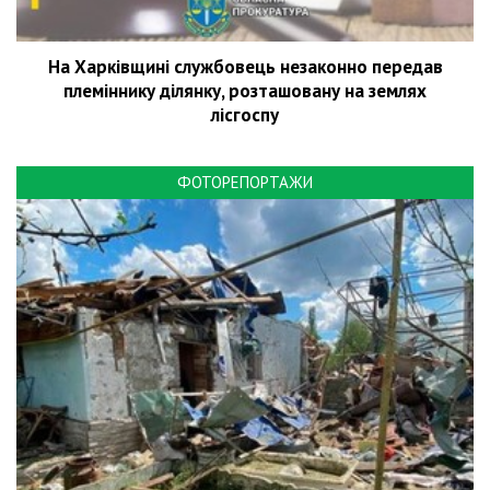
На Харківщині службовець незаконно передав
племіннику ділянку, розташовану на землях
лісгоспу
ФОТОРЕПОРТАЖИ