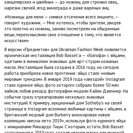
канцелярских и швейных — до ножниц для стрижки овец,
нарезки свечей, ягод винограда и даже вареных яиц.
«Ножницы для меня — символ отсечения всего лишнего, —
говорит художник. — Мне хотелось, чтобы зрители, увидев
это полотно из ножниц, заново посмотрели на обыденные
вещи, переосмыслили свое отношение к тому, что является
искусством».
В версии «Предметов» для Ukrainian Fashion Week появляется
ироническая инсталляция Bob Basset’а — «Голгофа» с яйцами,
одетыми в миникопии знаковых для арт-студии кожаных
масок. Инсталляция была создана в 2016 году, но сегодня
работа приобрела новое прочтение: яйцо стало «новым
мировым трендом». В январе 2019 года «звездой» Instagram
стало куриное яйцо, фото которого собрало более 50 млн
лайков, побив рекорд фотографии модели Кайли Дженнер. На
событие сразу отреагировали несколько знаковых
институций. К примеру, аукционный дом Sotheby's на своей
странице в Instagram вспомнил любимые картины с яйцами, а
британский модный дом Burberry анонсировал новую
коллекцию «весна-лето 2019», используя фото куриного яйца
с инициалами Риккардо Тиши. С которым, кстати, Bob Basset
сотрудничал в 2010 году, создав четыре маски для мужской