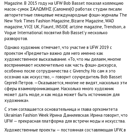
Magazine. В 2015 году на UFW Bob Basset показал коллекцию
масок-сумок ΣΑΛΩΜΗΣ (Саломея)О работах студии писали
авторитетные глянцевые международные фэшн-журналы The
New York Times Fashion Magazine, Bizarre Magazine, WAD
magazine, VICE UK, Flaunt, INSIDE artzine magazine, Trendson, а
Vogue International посвятил Bob Basset’у несколько
разворотов.
Однако художник отмечает, что участие в UFW 2019 с
проектом «Предметы» важно для него именно как
художественное высказывание. «То, что мы делаем, многие
воспринимают исключительно как часть фэшн-дискурса,
особенно после сотрудничества с Givenchy. Но сам я это
осознаю как искусство, — говорит соучредитель Bob Basset
Сергей Петров. —Оказывается, многие не видят, насколько эти
сферы взаимопроникающие. Насколько много художник
может дать моде, и как мода может быть источником для
художника».
С этим соглашается основательница и глава оргкомитета
Ukrainian Fashion Week Ирина Данилевская. Ирина говорит, что
UFW — прекрасная платформа для встречи моды и искусства.
Художественные проекты — постоянная составляющая UFW, в