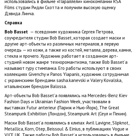
использовались в фильме «Параллели» кинокомпании RSA
Films студии Ридли Скотта и получили высокую оценку
Дэвида Линча.
Справка
Bob Basset
— псевдоним художника Сергея Петрова,
соучредителя студии Bob Basset, которая создает маски и
другие арт-объекты из различных материалов, в первую
очередь — из кожи, а также из костей, металла, дерева, камня,
стекла и прочего. Художник работает в созданном арт-
студией новом жанре техноромантизма, также Bob Basset’а
называют гуру стимпанка. Его работы используют в своих
коллекциях Givenchy и Panos Yiapanis, художник сотрудничал
с украинскими брендами sasha.kanevski и Valery Kovalska,
итальянским брендом Balossa.
Арт-объекты Bob Basset’а появлялись на Mercedes-Benz Kiev
Fashion Days и Ukrainian Fashion Week, участвовали в
выставках Futur anterieur (Париж и Нью-Йорк), The Great
Steampunk Exhibition (Лондон), Steampunk Art (Сеул и Пекин).
Маски Bob Basset’а появлялись в клипах Avril Lavigne, Slipknot,
Metallica, Korn, Otep, Beissoul & Einius, в публикациях Vogue и
VICE UK. Также работы Bob Basset’а использовались в фильме