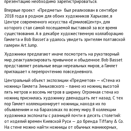
презентацию необходимо зарегистрироваться.
Впервые проект «Предметы» был реализован в сентябре
2018 года в родном для обоих художников Харькове, в
Центре современного искусства «ЕрмиловЦентр», для
которого стал самой посещаемой выставкой за все время
существования. А в декабре художественную коллаборацию
Гамлета и Bob Basset’а удалось увидеть зрителям полтавской
галереи Art Jump.
Художники предлагают иначе посмотреть на рукотворный
мир, реактуализировать привычное и обыденное. Bob Basset
представляет реальные вещи нереальных миров, а Гамлет
приглашает к перепрочтению повседневного.
Центральный объект экспозиции «Предметов» — «Стена из
ножниц» Гамлета Зиньковского – панно из ножниц высотой
пять метров и восемь метров в ширину. Огромная стена из
ножниц приснилась художнику двенадцать лет назад. С тех
пор Гамлет коллекционирует ножницы, находя их по
объявлениям и на барахолках по всему миру. В коллекции
художника экспонаты с разницей почти в десять столетий:
от изделий времен Киевской Руси — до бренда Tiffany & Co.
На стене можно найти ножницы от обычных маникюрных,