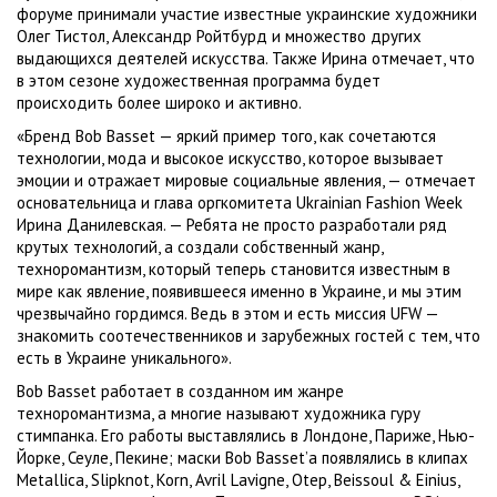
форуме принимали участие известные украинские художники
Олег Тистол, Александр Ройтбурд и множество других
выдающихся деятелей искусства. Также Ирина отмечает, что
в этом сезоне художественная программа будет
происходить более широко и активно.
«Бренд Bob Basset — яркий пример того, как сочетаются
технологии, мода и высокое искусство, которое вызывает
эмоции и отражает мировые социальные явления, — отмечает
основательница и глава оргкомитета Ukrainian Fashion Week
Ирина Данилевская. — Ребята не просто разработали ряд
крутых технологий, а создали собственный жанр,
техноромантизм, который теперь становится известным в
мире как явление, появившееся именно в Украине, и мы этим
чрезвычайно гордимся. Ведь в этом и есть миссия UFW —
знакомить соотечественников и зарубежных гостей с тем, что
есть в Украине уникального».
Bob Basset работает в созданном им жанре
техноромантизма, а многие называют художника гуру
стимпанка. Его работы выставлялись в Лондоне, Париже, Нью-
Йорке, Сеуле, Пекине; маски Bob Basset’а появлялись в клипах
Metallica, Slipknot, Korn, Avril Lavigne, Otep, Beissoul & Einius,