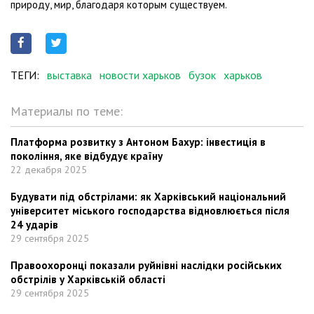
природу, мир, благодаря которым существуем.
ТЕГИ:
выставка
новости харьков
бузок
харьков
Материалы по теме:
Платформа розвитку з Антоном Бахур: інвестиція в
покоління, яке відбудує країну
22 декабря 2025
Будувати під обстрілами: як Харківський національний
університет міського господарства відновлюється після
24 ударів
29 сентября 2025
Правоохоронці показали руйнівні наслідки російських
обстрілів у Харківській області
29 сентября 2025