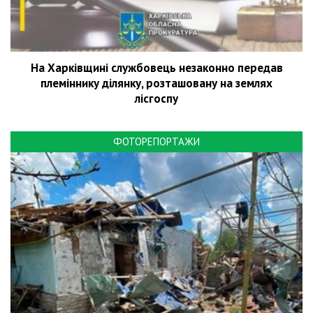
На Харківщині службовець незаконно передав
племіннику ділянку, розташовану на землях
лісгоспу
ФОТОРЕПОРТАЖИ