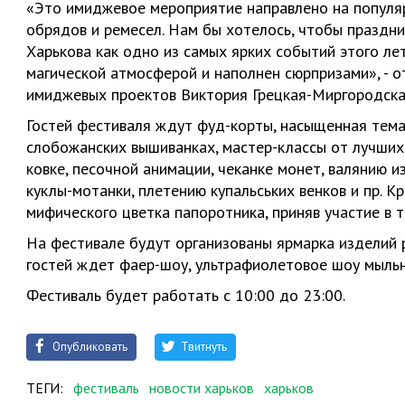
«Это имиджевое мероприятие направлено на популя
обрядов и ремесел. Нам бы хотелось, чтобы праздн
Харькова как одно из самых ярких событий этого ле
магической атмосферой и наполнен сюрпризами», - о
имиджевых проектов Виктория Грецкая-Миргородска
Гостей фестиваля ждут фуд-корты, насыщенная темат
слобожанских вышиванках, мастер-классы от лучших
ковке, песочной анимации, чеканке монет, валянию и
куклы-мотанки, плетению купальських венков и пр. К
мифического цветка папоротника, приняв участие в 
На фестивале будут организованы ярмарка изделий р
гостей ждет фаер-шоу, ультрафиолетовое шоу мыльн
Фестиваль будет работать с 10:00 до 23:00.
Опубликовать
Твитнуть
ТЕГИ:
фестиваль
новости харьков
харьков