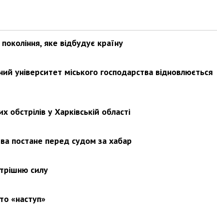
покоління, яке відбудує країну
ьний університет міського господарства відновлюється
х обстрілів у Харківській області
ва постане перед судом за хабар
утрішню силу
то «наступ»