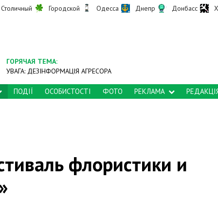
Столичный
Городской
Одесса
Днепр
Донбасс
Х
ГОРЯЧАЯ ТЕМА:
УВАГА: ДЕЗІНФОРМАЦІЯ АГРЕСОРА
ПОДІЇ
ОСОБИСТОСТІ
ФОТО
РЕКЛАМА
РЕДАКЦІ
стиваль флористики и
»