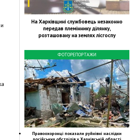
На Харківщині службовець незаконно
 и
передав племіннику ділянку,
розташовану на землях лісгоспу
ФОТОРЕПОРТАЖИ
ка
Правоохоронці показали руйнівні наслідки
російських обстрілів у Харківській області