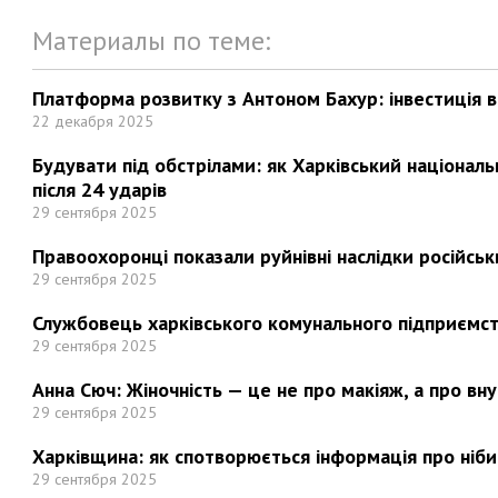
Материалы по теме:
Платформа розвитку з Антоном Бахур: інвестиція в 
22 декабря 2025
Будувати під обстрілами: як Харківський націонал
після 24 ударів
29 сентября 2025
Правоохоронці показали руйнівні наслідки російськи
29 сентября 2025
Службовець харківського комунального підприємст
29 сентября 2025
Анна Сюч: Жіночність — це не про макіяж, а про вн
29 сентября 2025
Харківщина: як спотворюється інформація про ніби
29 сентября 2025