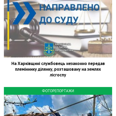
На Харківщині службовець незаконно передав
племіннику ділянку, розташовану на землях
лісгоспу
ФОТОРЕПОРТАЖИ