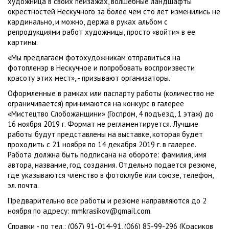
художница в своих пейзажах, волшебные ландшафты
окрестностей Нескучного за более чем сто лет изменились не
кардинально, и можно, держа в руках альбом с
репродукциями работ художницы, просто «войти» в ее
картины.
«Мы предлагаем фотохудожникам отправиться на
фотопленэр в Нескучное и попробовать воспроизвести
красоту этих мест», - призывают организаторы.
Оформленные в рамках или паспарту работы (количество не
ограничивается) принимаются на конкурс в галерее
«Мистецтво Слобожанщини» (Госпром, 4 подъезд, 1 этаж) до
16 ноября 2019 г. Формат не регламентируется. Лучшие
работы будут представлены на выставке, которая будет
проходить с 21 ноября по 14 декабря 2019 г. в галерее.
Работа должна быть подписана на обороте: фамилия, имя
автора, название, год создания. Отдельно подается резюме,
где указываются членство в фотоклубе или союзе, телефон,
эл. почта.
Предварительно все работы и резюме направляются до 2
ноября по адресу: mmkrasikov@gmail.com.
Справки - по тел.: (067) 91-014-91, (066) 85-99-296 (Красиков