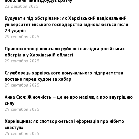
покоління, яке відбудує країну
22 декабря 2025
Будувати під обстрілами: як Харківський національний
університет міського господарства відновлюється після
24 ударів
29 сентября 2025
Правоохоронці показали руйнівні наслідки російських
обстрілів у Харківській області
29 сентября 2025
Службовець харківського комунального підприємства
постане перед судом за хабар
29 сентября 2025
Анна Сюч: Жіночність — це не про макіяж, а про внутрішню
силу
29 сентября 2025
Харківщина: як спотворюється інформація про нібито
«наступ»
29 сентября 2025