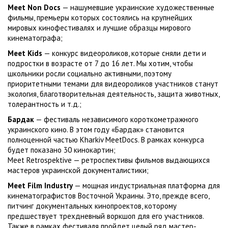
Meet Non Docs
— нашумевшие украинские художественные
фильмы, премьеры которых состоялись на крупнейших
мировых кинофестивалях и лучшие образцы мирового
кинематографа;
Meet Kids
— конкурс видеороликов, которые сняли дети и
подростки в возрасте от 7 до 16 лет. Мы хотим, чтобы
школьники росли социально активными, поэтому
приоритетными темами для видеороликов участников станут
экология, благотворительная деятельность, защита животных,
толерантность и т.д.;
Бардак
— фестиваль независимого короткометражного
украинского кино. В этом году «Бардак» становится
полноценной частью Kharkiv MeetDocs. В рамках конкурса
будет показано 30 кинокартин;
Meet Retrospektive — ретроспективы фильмов выдающихся
мастеров украинской документалистики;
Meet Film Industry
— мощная индустриальная платформа для
кинематографистов Восточной Украины. Это, прежде всего,
питчинг документальных кинопроектов, которому
предшествует трехдневный воркшоп для его участников.
Также в рамках фестиваля пройдет целый ряд мастер-