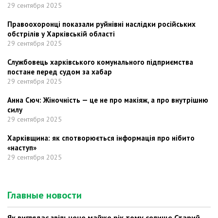
29 сентября 2025
Правоохоронці показали руйнівні наслідки російських
обстрілів у Харківській області
29 сентября 2025
Службовець харківського комунального підприємства
постане перед судом за хабар
29 сентября 2025
Анна Сюч: Жіночність — це не про макіяж, а про внутрішню
силу
29 сентября 2025
Харківщина: як спотворюється інформація про нібито
«наступ»
29 сентября 2025
Главные новости
Як виглядає звільнене майже рік тому селище Старий