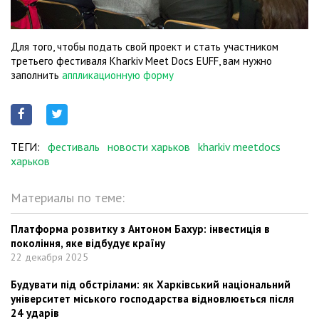
Для того, чтобы подать свой проект и стать участником
третьего фестиваля Kharkiv Meet Docs EUFF, вам нужно
заполнить
аппликационную форму
ТЕГИ:
фестиваль
новости харьков
kharkiv meetdocs
харьков
Материалы по теме:
Платформа розвитку з Антоном Бахур: інвестиція в
покоління, яке відбудує країну
22 декабря 2025
Будувати під обстрілами: як Харківський національний
університет міського господарства відновлюється після
24 ударів