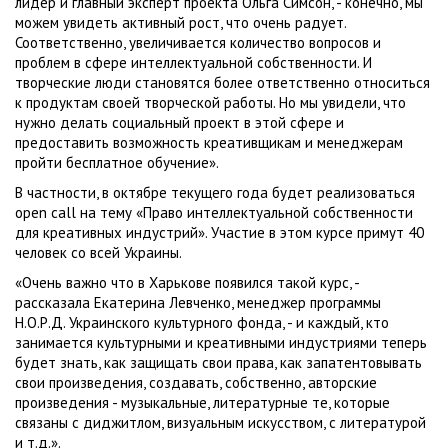
лидер и главный эксперт проекта Ольга Симсон, - конечно, мы
можем увидеть активный рост, что очень радует.
Соответственно, увеличивается количество вопросов и
проблем в сфере интеллектуальной собственности. И
творческие люди становятся более ответственно относиться
к продуктам своей творческой работы. Но мы увидели, что
нужно делать социальный проект в этой сфере и
предоставить возможность креативщикам и менеджерам
пройти бесплатное обучение».
В частности, в октябре текущего года будет реализоваться
оpen call на тему «Право интеллектуальной собственности
для креативных индустрий». Участие в этом курсе примут 40
человек со всей Украины.
«Очень важно что в Харькове появился такой курс, -
рассказала Екатерина Левченко, менеджер программы
Н.О.Р.Д. Украинского культурного фонда, - и каждый, кто
занимается культурными и креативными индустриями теперь
будет знать, как защищать свои права, как запатентовывать
свои произведения, создавать, собственно, авторские
произведения - музыкальные, литературные те, которые
связаны с диджитлом, визуальным искусством, с литературой
и т.д.».