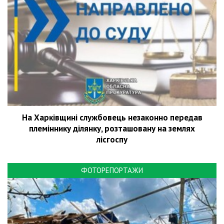
На Харківщині службовець незаконно передав
племіннику ділянку, розташовану на землях
лісгоспу
ФОТОРЕПОРТАЖИ