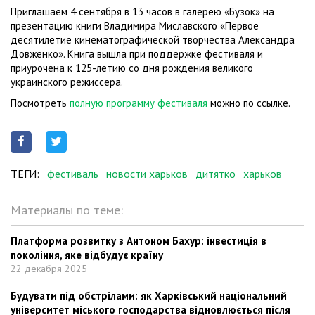
Приглашаем 4 сентября в 13 часов в галерею «Бузок» на
презентацию книги Владимира Миславского «Первое
десятилетие кинематографической творчества Александра
Довженко». Книга вышла при поддержке фестиваля и
приурочена к 125-летию со дня рождения великого
украинского режиссера.
Посмотреть
полную программу фестиваля
можно по ссылке.
ТЕГИ:
фестиваль
новости харьков
дитятко
харьков
Материалы по теме:
Платформа розвитку з Антоном Бахур: інвестиція в
покоління, яке відбудує країну
22 декабря 2025
Будувати під обстрілами: як Харківський національний
університет міського господарства відновлюється після