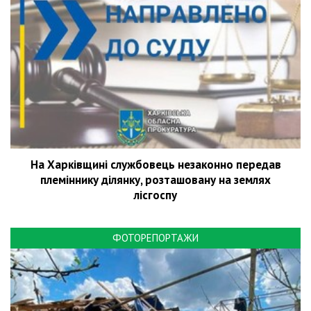
На Харківщині службовець незаконно передав
племіннику ділянку, розташовану на землях
лісгоспу
ФОТОРЕПОРТАЖИ