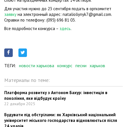
споют на праздничных концертах 14 октября.
Для участия нужно до 23 сентября подать в оргкомитет
заявку
на электронный адрес: natalioliynyk7@gmail.com.
Справки по телефону: (095) 696 81 03.
Все подробности конкурса –
здесь
.
ТЕГИ:
новости харькова
конкурс
песни
харьков
Материалы по теме:
Платформа розвитку з Антоном Бахур: інвестиція в
покоління, яке відбудує країну
22 декабря 2025
Будувати під обстрілами: як Харківський національний
університет міського господарства відновлюється після
24 ударів