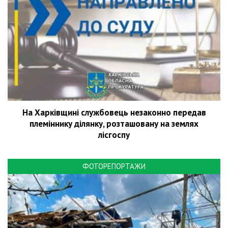
На Харківщині службовець незаконно передав
племіннику ділянку, розташовану на землях
лісгоспу
ФОТОРЕПОРТАЖИ