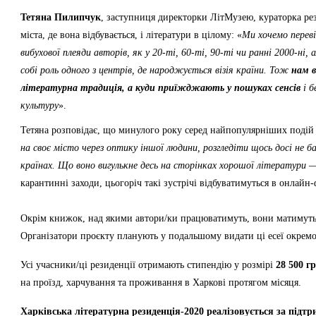
Тетяна Пилипчук
, заступниця директорки ЛітМузею, кураторка ре
міста, де вона відбувається, і літератури в цілому: «
Ми хочемо перев
вибухової плеяди авторів, як у 20-ті, 60-ті, 90-ті чи ранні 2000-н
собі роль одного з центрів, де народжується візія країни. Тож
нам в
літературна традиція, а куди приїжджають у пошуках сенсів
і б
культуру
».
Тетяна розповідає, що минулого року серед найпопулярніших подій 
на своє місто через оптику іншої людини, розгледіти щось досі не б
країнах. Що воно вигулькне десь на сторінках хорошої літератури — 
карантинні заходи, цьогоріч такі зустрічі відбуватимуться в онлайн-
Окрім книжок, над якими автори/ки працюватимуть, вони матимуть на
Організатори проєкту планують у подальшому видати ці есеї окрем
Усі учасники/ці резиденції отримають стипендію у розмірі
28 500 г
на проїзд, харчування та проживання в Харкові протягом місяця.
Харківська літературна резиденція-2020 реалізовується за підт