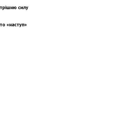
утрішню силу
то «наступ»
вини
Події
Особистості
Фото
Реклама
Редакція
Б
Новости Украины: события, политика, экономика, общество, в мире
© Dozor.UA