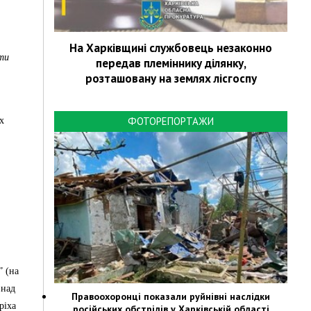
На Харківщині службовець незаконно
ти
передав племіннику ділянку,
розташовану на землях лісгоспу
ФОТОРЕПОРТАЖИ
х
 (на
 над
Правоохоронці показали руйнівні наслідки
ріха
російських обстрілів у Харківській області