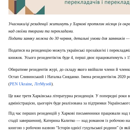
Учасники/ці резиденції житимуть у Харкові протягом місяця (в о
над своїми творами та перекладами.
Подати заявку можна до 30 червня, детальні умови для заявників —
Податися на резиденцію можуть українські прозаїки/ні і перекладач
книжок. Усього резидентів/ок буде 4, перші двоє працюватимуть з 1
Обиратиме резидентів журі, до складу якого ввійшли члени й членк
Остап Сливинський і Наталка Сняданко. Імена резидентів/ок 2020 ро
(
PEN Ukraine
,
ЛітМузей
).
Це вже третя Харківська літературна резиденція. У попередні роки 
адміністрацією, цьогоріч буде реалізована за підтримки Українськог
Під час перших резиденцій у Харкові письменники працювали над
стадії завершення), Катерина Калитко — над романом із робочою н
книгою з робочою назвою “Історія однієї гуцульської родини” (в як