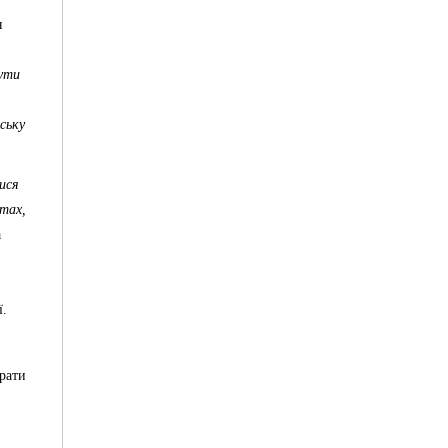
я
нути
ську
ися
стах,
а
ї.
рати