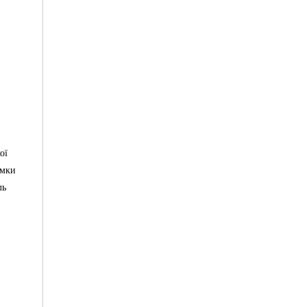
ої
имки
ль