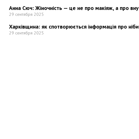
Анна Сюч: Жіночність — це не про макіяж, а про вн
29 сентября 2025
Харківщина: як спотворюється інформація про ніби
29 сентября 2025
Но
Мы в социальных сетях: