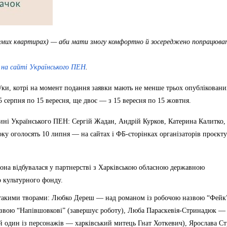
кремих квартирах) — аби мати змогу комфортно й зосереджено попрацюва
на сайті
Українського ПЕН
.
і/ки, котрі на момент подання заявки мають не менше трьох опубліковани
5 серпня по 15 вересня, ще двоє — з 15 вересня по 15 жовтня.
ині Українського ПЕН: Сергій Жадан, Андрій Курков, Катерина Калитко,
ку оголосять 10 липня — на сайтах і ФБ-сторінках організаторів проєкту
вона відбувалася у партнерстві з Харківською обласною державною
о культурного фонду.
 такими творами: Любко Дереш — над романом із робочою назвою “Фейк”
азвою “Напівшовкові” (завершує роботу), Люба Параскевія-Стринадюк —
ій один із персонажів — харківський митець Гнат Хоткевич), Ярослава Ст