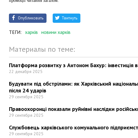
промоції читання загалом.
Опубликовать
Твитнуть
ТЕГИ:
харків
новини харків
Материалы по теме:
Платформа розвитку з Антоном Бахур: інвестиція в 
22 декабря 2025
Будувати під обстрілами: як Харківський націонал
після 24 ударів
29 сентября 2025
Правоохоронці показали руйнівні наслідки російськи
29 сентября 2025
Службовець харківського комунального підприємст
29 сентября 2025