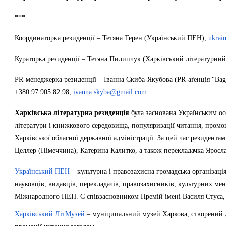
***
Координаторка резиденції – Тетяна Терен (Український ПЕН),
ukrai
Кураторка резиденції – Тетяна Пилипчук (Харківський літературни
PR-менеджерка резиденції – Іванна Скиба-Якубова (PR-аґенція "Bagel
+380 97 905 82 98,
ivanna.skyba@gmail.com
Харківська літературна резиденція
була заснована Українським о
літератури і книжкового середовища, популяризації читання, промоц
Харківської обласної державної адміністрації. За цей час резиден
Целлер (Німеччина), Катерина Калитко, а також перекладачка Яросл
Український ПЕН
– культурна і правозахисна громадська організація
науковців, видавців, перекладачів, правозахисників, культурних мен
Міжнародного ПЕН. Є співзасновником Премій імені Василя Стуса, і
Харківський ЛітМузей
– муніципальний музей Харкова, створений дл