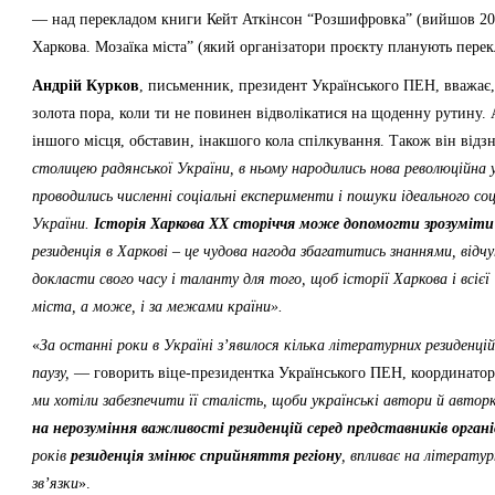
— над перекладом книги Кейт Аткінсон “Розшифровка” (вийшов 201
Харкова. Мозаїка міста” (який організатори проєкту планують перек
Андрій Курков
, письменник, президент Українського ПЕН, вважає,
золота пора, коли ти не повинен відволікатися на щоденну рутину
іншого місця, обставин, інакшого кола спілкування. Також він відз
столицею радянської України, в ньому народились нова революційна 
проводились численні соціальні експерименти і пошуки ідеального с
України.
Історія Харкова ХХ сторіччя може допомогти зрозуміти іс
резиденція в Харкові – це чудова нагода збагатитись знаннями, відч
докласти свого часу і таланту для того, щоб історії Харкова і всієї
міста, а може, і за межами країни».
«
За останні роки в Україні з’явилося кілька літературних резиденці
паузу,
— говорить віце-президентка Українського ПЕН, координатор
ми хотіли забезпечити її сталість, щоби українські автори й авто
на нерозуміння важливості резиденцій серед представників органі
років
резиденція змінює сприйняття регіону
, впливає на літерату
зв’язки
».