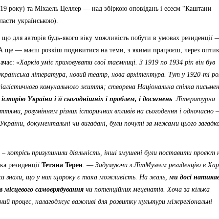
9 року) та Міхаель Целлер — над збіркою оповідань і есеєм “Каштани
ласти українською).
 що для авторів будь-якого віку можливість побути в умовах резиденції 
. А ще — маєш розкіш подивитися на теми, з якими працюєш, через опти
начає:
«Харків уміє приховувати свої таємниці. З 1919 по 1934 рік він був
українська література, новий театр, нова архітектура. Тут у 1920-ті р
оціалістичного комунального життя; створена Національна спілка письмен
торію України і її сьогоднішніх і проблем, і досягнень
. Літературна
уттями, розумінням різних історичних впливів на сьогодення і одночасно –
 України, документальні чи вигадані, були почуті за межами цього загадк
й – котрісь призупинили діяльність, інші змушені були поставити проєкт 
ка резиденції
Тетяна Терен
. —
Задумуючи з ЛітМузеєм резиденцію в Хар
рки знали, що у них щороку є така можливість. На жаль,
ми досі натика
в місцевого самоврядування
чи потенційних меценатів. Хоча за кілька
рний процес, налагоджує важливі для розвитку культури міжрегіональні