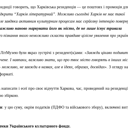
зиднції говорить, що Харківська резиденція — це поштовх і промоція дл
ідкрити “Харків літературний”. Можливо сьогодні Харків не має такої
і, але завдяки активним культурним процесам має серйозну інтенцію повер
ажливо наново маркувати його як місто, де не лише існує тривала
ез пізнання якого неможливо скласти правдиве цілісне уявлення про україн
ЛітМузею були якраз зустрічі з резидент(к)ами: «
Завжди цікаво подивит
ачене. І навпаки, важливо знати, що про твоє місто говорять в інших мі
можливо, не завжди в назвах, але в ідеях, образах, досвідах
». З огляду н
форматі.
писати і есеї про своє відчуття Харкова, час, проведений на резиденці
ою збіркою.
рн
:
у цю суму, окрім податків (ПДФО та військового збору), включені вит
римки Українського культурного фонду.