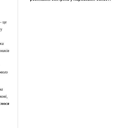
— це
ку
оки
ників
ового
на
кові,
ємося