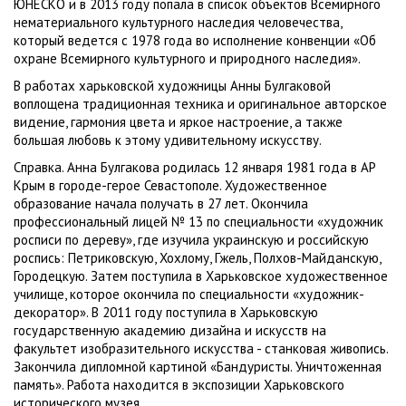
ЮНЕСКО и в 2013 году попала в список объектов Всемирного
нематериального культурного наследия человечества,
который ведется с 1978 года во исполнение конвенции «Об
охране Всемирного культурного и природного наследия».
В работах харьковской художницы Анны Булгаковой
воплощена традиционная техника и оригинальное авторское
видение, гармония цвета и яркое настроение, а также
большая любовь к этому удивительному искусству.
Справка. Анна Булгакова родилась 12 января 1981 года в АР
Крым в городе-герое Севастополе. Художественное
образование начала получать в 27 лет. Окончила
профессиональный лицей № 13 по специальности «художник
росписи по дереву», где изучила украинскую и российскую
роспись: Петриковскую, Хохлому, Гжель, Полхов-Майданскую,
Городецкую. Затем поступила в Харьковское художественное
училище, которое окончила по специальности «художник-
декоратор». В 2011 году поступила в Харьковскую
государственную академию дизайна и искусств на
факультет изобразительного искусства - станковая живопись.
Закончила дипломной картиной «Бандуристы. Уничтоженная
память». Работа находится в экспозиции Харьковского
исторического музея.