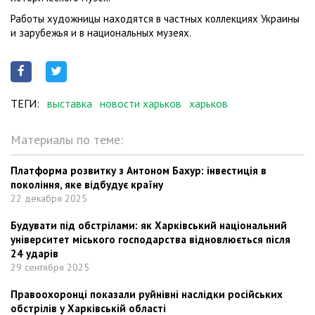
Работы художницы находятся в частных коллекциях Украины
и зарубежья и в национальных музеях.
ТЕГИ:
выставка
новости харьков
харьков
Материалы по теме:
Платформа розвитку з Антоном Бахур: інвестиція в
покоління, яке відбудує країну
22 декабря 2025
Будувати під обстрілами: як Харківський національний
університет міського господарства відновлюється після
24 ударів
29 сентября 2025
Правоохоронці показали руйнівні наслідки російських
обстрілів у Харківській області