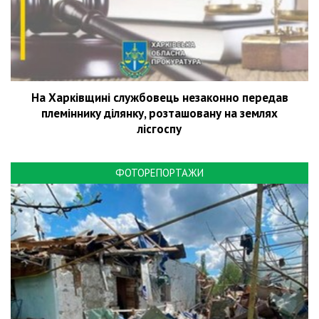
На Харківщині службовець незаконно передав
племіннику ділянку, розташовану на землях
лісгоспу
ФОТОРЕПОРТАЖИ