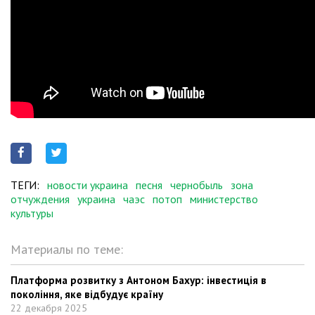
ТЕГИ:
новости украина
песня
чернобыль
зона
отчуждения
украина
чаэс
потоп
министерство
культуры
Материалы по теме:
Платформа розвитку з Антоном Бахур: інвестиція в
покоління, яке відбудує країну
22 декабря 2025