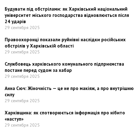
Будувати під обстрілами: як Харківський національний
університет міського господарства відновлюється після
24 ударів
29 сентября 2025
Правоохоронці показали руйнівні наслідки російських
обстрілів у Харківській області
29 сентября 2025
Службовець харківського комунального підприємства
постане перед судом за хабар
29 сентября 2025
Анна Сюч: Жіночність — це не про макіяж, а про внутрішню
силу
29 сентября 2025
Харківщина: як спотворюється інформація про нібито
«наступ»
29 сентября 2025