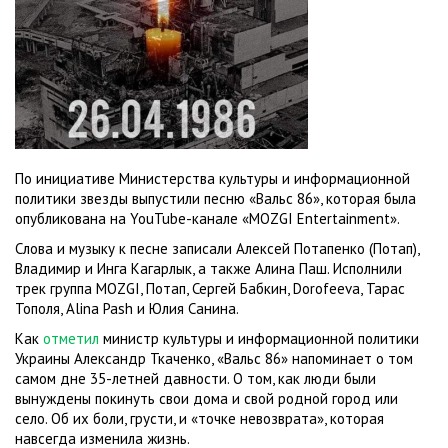
По инициативе Министерства культуры и информационной
политики звезды выпустили песню «Вальс 86», которая была
опубликована на YouTube-канале «MOZGI Entertainment».
Слова и музыку к песне записали Алексей Потапенко (Потап),
Владимир и Инга Кагарлык, а также Алина Паш. Исполнили
трек группа MOZGI, Потап, Сергей Бабкин, Dorofeeva, Тарас
Тополя, Alina Pash и Юлия Санина.
Как
отметил
министр культуры и информационной политики
Украины Александр Ткаченко, «Вальс 86» напоминает о том
самом дне 35-летней давности. О том, как люди были
вынуждены покинуть свои дома и свой родной город или
село. Об их боли, грусти, и «точке невозврата», которая
навсегда изменила жизнь.