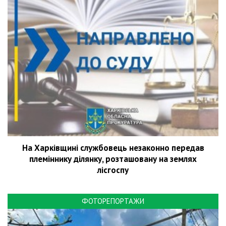
На Харківщині службовець незаконно передав
племіннику ділянку, розташовану на землях
лісгоспу
ФОТОРЕПОРТАЖИ