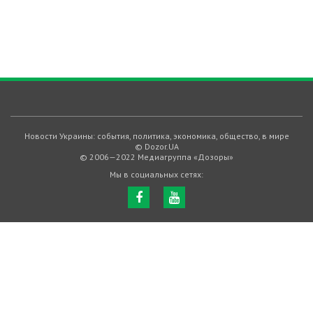
Новости Украины: события, политика, экономика, общество, в мире
© Dozor.UA
© 2006—2022 Медиагруппа «Дозоры»
Мы в социальных сетях: