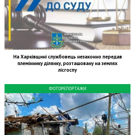
На Харківщині службовець незаконно передав
племіннику ділянку, розташовану на землях
лісгоспу
ФОТОРЕПОРТАЖИ