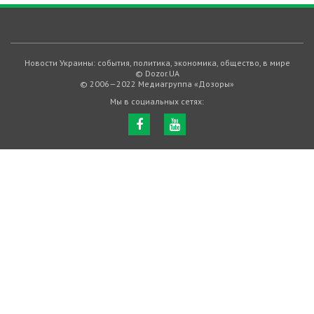
Новости Украины: события, политика, экономика, общество, в мире
© Dozor.UA
© 2006—2022 Медиагруппа «Дозоры»
Мы в социальных сетях: