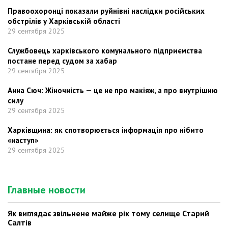
Правоохоронці показали руйнівні наслідки російських
обстрілів у Харківській області
29 сентября 2025
Службовець харківського комунального підприємства
постане перед судом за хабар
29 сентября 2025
Анна Сюч: Жіночність — це не про макіяж, а про внутрішню
силу
29 сентября 2025
Харківщина: як спотворюється інформація про нібито
«наступ»
29 сентября 2025
Главные новости
Як виглядає звільнене майже рік тому селище Старий
Салтів