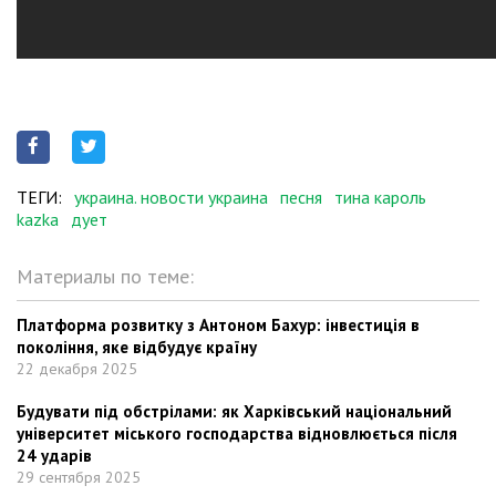
ТЕГИ:
украина. новости украина
песня
тина кароль
kazka
дует
Материалы по теме:
Платформа розвитку з Антоном Бахур: інвестиція в
покоління, яке відбудує країну
22 декабря 2025
Будувати під обстрілами: як Харківський національний
університет міського господарства відновлюється після
24 ударів
29 сентября 2025