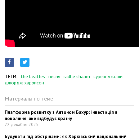
ТЕГИ:
the beatles
песня
radhe shaam
суреш джоши
джордж харрисон
Материалы по теме:
Платформа розвитку з Антоном Бахур: інвестиція в
покоління, яке відбудує країну
22 декабря 2025
Будувати під обстрілами: як Харківський національний