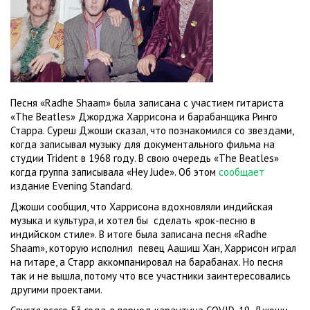
Песня «Radhe Shaam» была записана с участием гитариста
«The Beatles» Джорджа Харрисона и барабанщика Ринго
Старра. Суреш Джоши сказал, что познакомился со звездами,
когда записывал музыку для документального фильма на
студии Trident в 1968 году. В свою очередь «The Beatles»
когда группа записывала «Hey Jude». Об этом
сообщает
издание Evening Standard.
Джоши сообщил, что Харрисона вдохновляли индийская
музыка и культура, и хотел бы сделать «рок-песню в
индийском стиле». В итоге была записана песня «Radhe
Shaam», которую исполнил певец Аашиш Хан, Харрисон играл
на гитаре, а Старр аккомпанировал на барабанах. Но песня
так и не вышла, потому что все участники заинтересовались
другими проектами.