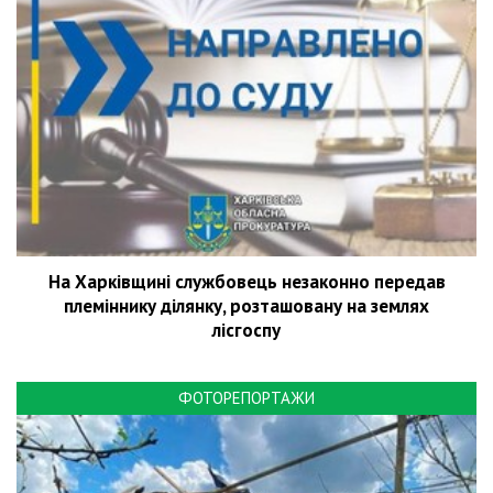
На Харківщині службовець незаконно передав
племіннику ділянку, розташовану на землях
лісгоспу
ФОТОРЕПОРТАЖИ