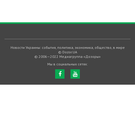
Новости Украины: события, политика, экономика, общество, в мире
© Dozor.UA
© 2006—2022 Медиагруппа «Дозоры»
Мы в социальных сетях: