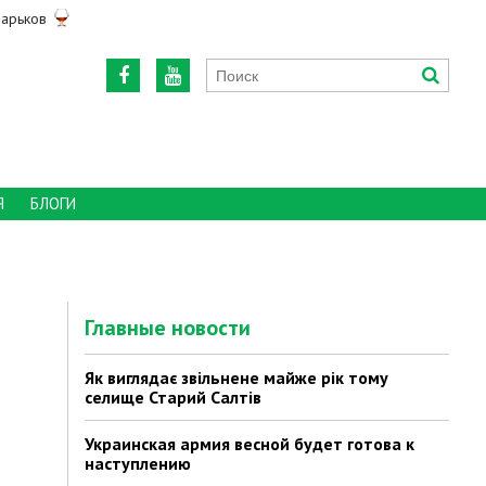
арьков
Я
БЛОГИ
Главные новости
Як виглядає звільнене майже рік тому
селище Старий Салтів
Украинская армия весной будет готова к
наступлению