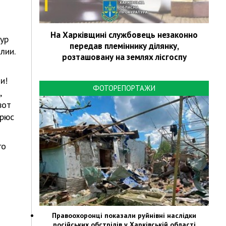
На Харківщині службовець незаконно
тур
передав племіннику ділянку,
лии.
розташовану на землях лісгоспу
и!
ФОТОРЕПОРТАЖИ
,
вот
Брюс
го
Правоохоронці показали руйнівні наслідки
російських обстрілів у Харківській області