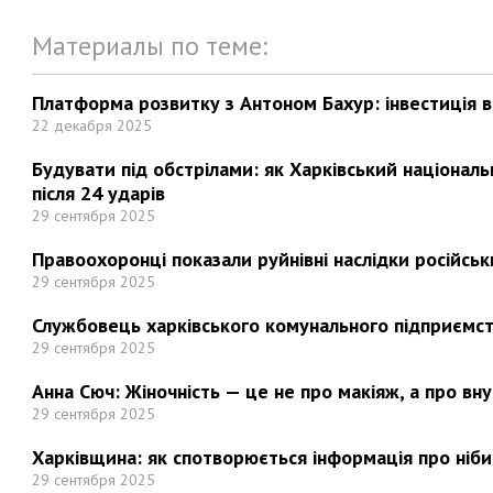
Материалы по теме:
Платформа розвитку з Антоном Бахур: інвестиція в 
22 декабря 2025
Будувати під обстрілами: як Харківський націонал
після 24 ударів
29 сентября 2025
Правоохоронці показали руйнівні наслідки російськи
29 сентября 2025
Службовець харківського комунального підприємст
29 сентября 2025
Анна Сюч: Жіночність — це не про макіяж, а про вн
29 сентября 2025
Харківщина: як спотворюється інформація про ніби
29 сентября 2025