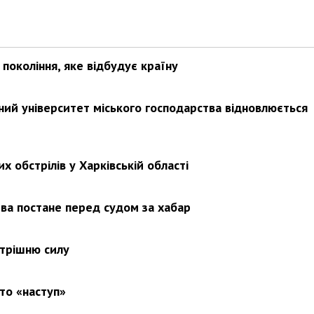
покоління, яке відбудує країну
ьний університет міського господарства відновлюється
х обстрілів у Харківській області
ва постане перед судом за хабар
утрішню силу
то «наступ»