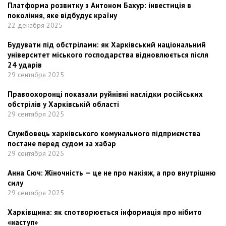
Платформа розвитку з Антоном Бахур: інвестиція в
покоління, яке відбудує країну
22 декабря 2025
Будувати під обстрілами: як Харківський національний
університет міського господарства відновлюється після
24 ударів
29 сентября 2025
Правоохоронці показали руйнівні наслідки російських
обстрілів у Харківській області
29 сентября 2025
Службовець харківського комунального підприємства
постане перед судом за хабар
29 сентября 2025
Анна Сюч: Жіночність — це не про макіяж, а про внутрішню
силу
29 сентября 2025
Харківщина: як спотворюється інформація про нібито
«наступ»