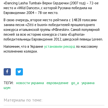
«Dancing Lasha Tumbai» Верки Сердючки (2007 год) – 72-ое
место и «Wild Dances», с которой Руслана победила на
Евровидении-2004 – 78-ое место.
В свою очередь, второе место рейтинга с 14828 голосами
заняла песня «Zitti e buoni» победителей прошлогоднего
конкурса итальянской группы «Måneskin». Самой популярной
песней за всю историю конкурса стала «Euphoria»
победительницы Евровидения 2012, шведской певицы Loreen.
Напомним, что в Украине
установили рекорд
по массовому
исполнению колядки.
ТЕГИ:
новости украина
евровидение
go_a
украина
шум
Материалы по теме: