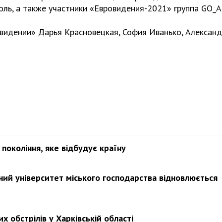
ль, а также участники «Евровидения-2021» группа GO_A
овидении» Дарья Красновецкая, София Иванько, Алексан
покоління, яке відбудує країну
ьний університет міського господарства відновлюється
х обстрілів у Харківській області