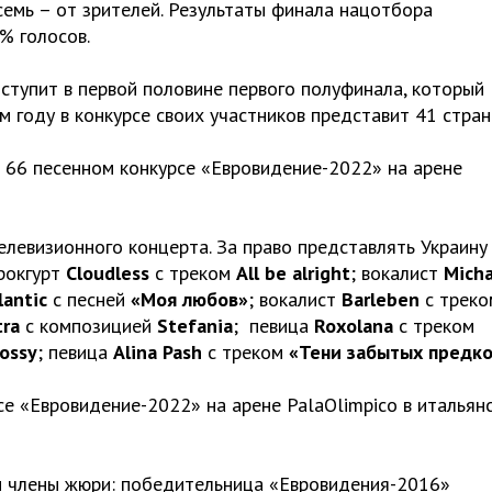
 семь – от зрителей. Результаты финала нацотбора
% голосов.
ступит в первой половине первого полуфинала, который
м году в конкурсе своих участников представит 41 стран
а 66 песенном конкурсе «Евровидение-2022» на арене
левизионного концерта. За право представлять Украину
рокгурт
Cloudless
с треком
All be alright
; вокалист
Micha
lantic
с песней
«Моя любов»
; вокалист
Barleben
с треко
tra
с композицией
Stefania
; певица
Roxolana
с треком
ossy
; певица
Alina Pash
с треком
«Тени забытых предк
се «Евровидение-2022» на арене PalaOlimpico в итальян
и члены жюри: победительница «Евровидения-2016»