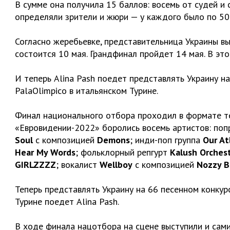
В сумме она получила 15 баллов: восемь от судей и
определяли зрители и жюри — у каждого было по 50
Согласно жеребьевке, представительница Украины вы
состоится 10 мая. Грандфинал пройдет 14 мая. В это
И теперь Alina Pash поедет представлять Украину н
PalaOlimpico в итальянском Турине.
Финал национального отбора проходил в формате те
«Евровидении-2022» боролись восемь артистов: поп
Soul
с композицией
Demons
; инди-поп группа
Our At
Hear My Words
; фольклорный репгурт
Kalush Orches
GIRLZZZZ
; вокалист
Wellboy
с композицией
Nozzy B
Теперь представлять Украину на 66 песенном конкур
Турине поедет Alina Pash.
В ходе финала нацотбора на сцене выступили и сам