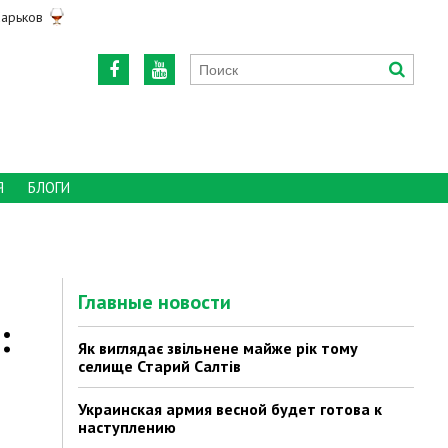
арьков
Я
БЛОГИ
Главные новости
:
Як виглядає звільнене майже рік тому
селище Старий Салтів
Украинская армия весной будет готова к
наступлению