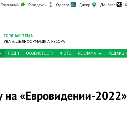
Столичный
Городской
Одесса
Днепр
Донбасс
Х
ГОРЯЧАЯ ТЕМА:
УВАГА: ДЕЗІНФОРМАЦІЯ АГРЕСОРА
ПОДІЇ
ОСОБИСТОСТІ
ФОТО
РЕКЛАМА
РЕДАКЦІ
у на «Евровидении-2022»