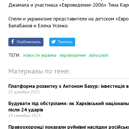
Джамала и участница «Евровидения-2006» Тина Каро
Спели и украинские представители на детском «Евр
Балабанов и Елена Усенко.
Опубликовать
Твитнуть
ТЕГИ:
новости украина
евровидение
alina pash
Материалы по теме:
Платформа розвитку з Антоном Бахур: інвестиція в 
22 декабря 2025
Будувати під обстрілами: як Харківський націонал
після 24 ударів
29 сентября 2025
Правоохоронці показали руйнівні наслідки російськи