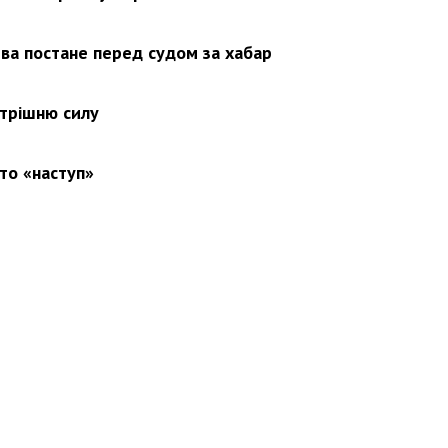
ва постане перед судом за хабар
утрішню силу
то «наступ»