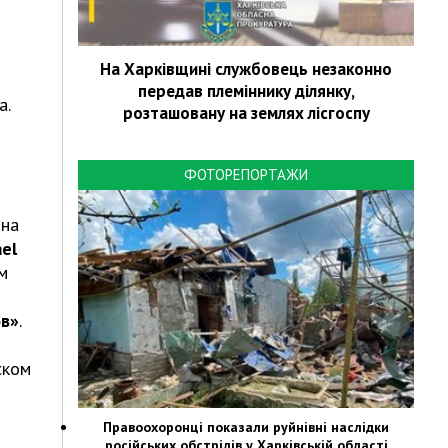
На Харківщині службовець незаконно
передав племіннику ділянку,
а.
розташовану на землях лісгоспу
ФОТОРЕПОРТАЖИ
 на
el
м
ов»
.
ском
Правоохоронці показали руйнівні наслідки
російських обстрілів у Харківській області