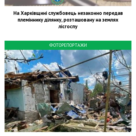
На Харківщині службовець незаконно передав
племіннику ділянку, розташовану на землях
лісгоспу
ФОТОРЕПОРТАЖИ