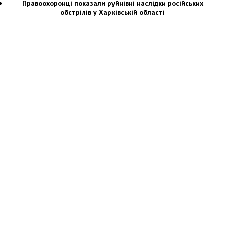
Правоохоронці показали руйнівні наслідки російських
обстрілів у Харківській області
Новости Украины: события, политика, экономика, общество, в мире
© Dozor.UA
© 2006—2022 Медиагруппа «Дозоры»
Мы в социальных сетях: