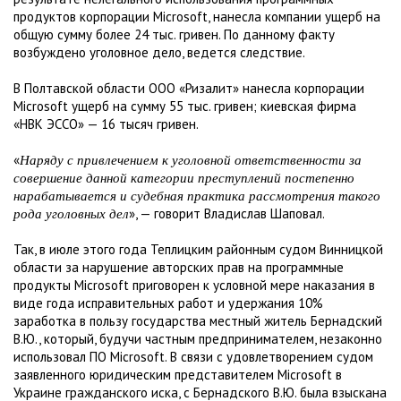
продуктов корпорации Microsoft, нанесла компании ущерб на
общую сумму более 24 тыс. гривен. По данному факту
возбуждено уголовное дело, ведется следствие.
В Полтавской области ООО «Ризалит» нанесла корпорации
Microsoft ущерб на сумму 55 тыс. гривен; киевская фирма
«НВК ЭССО» — 16 тысяч гривен.
«
Наряду с привлечением к уголовной ответственности за
совершение данной категории преступлений постепенно
нарабатывается и судебная практика рассмотрения такого
», — говорит Владислав Шаповал.
рода уголовных дел
Так, в июле этого года Теплицким районным судом Винницкой
области за нарушение авторских прав на программные
продукты Microsoft приговорен к условной мере наказания в
виде года исправительных работ и удержания 10%
заработка в пользу государства местный житель Бернадский
В.Ю., который, будучи частным предпринимателем, незаконно
использовал ПО Microsoft. В связи с удовлетворением судом
заявленного юридическим представителем Microsoft в
Украине гражданского иска, с Бернадского В.Ю. была взыскана