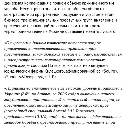
денежная компенсация в полном объеме причиненного им
ущерба. Несмотря на значительные объемы оборота
контрафактной программной продукции и участие в этом
бизнесе транснациональных преступных групп, выявление и
пресечение незаконной деятельности такого рода
«предпринимателей» в Украине оставляет желать лучшего.
«
Открытым в данном контексте остается вопрос
привлечения к ответственности организаторов
преступления, занимающихся ввозом в страну, изготовлением
и распространением контрафактных компьютерных
», — сообщил Питер Телюк, партнер ведущей
программ
юридической фирмы Силецкого, афилированной со «Squire»,
«Sanders&Dempsey», «L.L.P».
«
Принимая во внимание все еще высокий уровень пиратства в
Украине (84% по данным за 2006 год) и включение нашего
государства в приоритетный контрольный список стран, не
обеспечивающих надлежащую защиту авторских прав
(ежегодный специальный доклад 301 Торгового
представителя США), проблема повышения эффективности
методов борьбы с организованной преступностью в этой