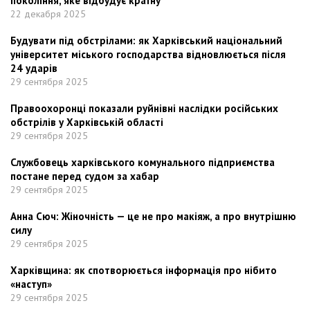
покоління, яке відбудує країну
22 декабря 2025
Будувати під обстрілами: як Харківський національний
університет міського господарства відновлюється після
24 ударів
29 сентября 2025
Правоохоронці показали руйнівні наслідки російських
обстрілів у Харківській області
29 сентября 2025
Службовець харківського комунального підприємства
постане перед судом за хабар
29 сентября 2025
Анна Сюч: Жіночність — це не про макіяж, а про внутрішню
силу
29 сентября 2025
Харківщина: як спотворюється інформація про нібито
«наступ»
29 сентября 2025