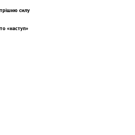
утрішню силу
то «наступ»
вини
Події
Особистості
Фото
Реклама
Редакція
Б
Новости Украины: события, политика, экономика, общество, в мире