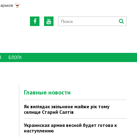
арьков
Я
БЛОГИ
Главные новости
Як виглядає звільнене майже рік тому
селище Старий Салтів
Украинская армия весной будет готова к
наступлению