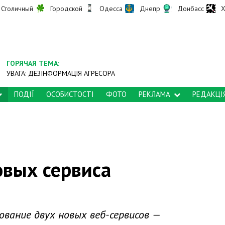
Столичный
Городской
Одесса
Днепр
Донбасс
Х
ГОРЯЧАЯ ТЕМА:
УВАГА: ДЕЗІНФОРМАЦІЯ АГРЕСОРА
ПОДІЇ
ОСОБИСТОСТІ
ФОТО
РЕКЛАМА
РЕДАКЦІ
овых сервиса
вание двух новых веб-сервисов —