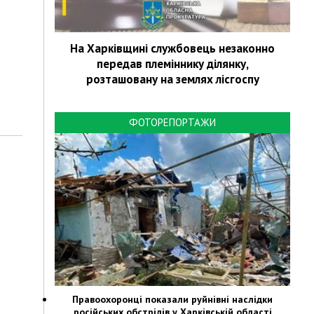
На Харківщині службовець незаконно
передав племіннику ділянку,
розташовану на землях лісгоспу
ФОТОРЕПОРТАЖИ
Правоохоронці показали руйнівні наслідки
російських обстрілів у Харківській області