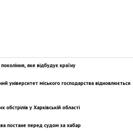
покоління, яке відбудує країну
ьний університет міського господарства відновлюється
х обстрілів у Харківській області
ва постане перед судом за хабар