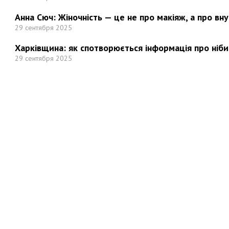
Анна Сюч: Жіночність — це не про макіяж, а про вн
29 сентября 2025
Харківщина: як спотворюється інформація про ніби
29 сентября 2025
Но
Мы в социальных сетях: