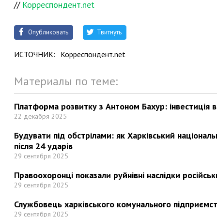
//
Корреспондент.net
Опубликовать
Твитнуть
ИСТОЧНИК:
Корреспондент.net
Материалы по теме:
Платформа розвитку з Антоном Бахур: інвестиція в 
22 декабря 2025
Будувати під обстрілами: як Харківський націонал
після 24 ударів
29 сентября 2025
Правоохоронці показали руйнівні наслідки російськи
29 сентября 2025
Службовець харківського комунального підприємст
29 сентября 2025