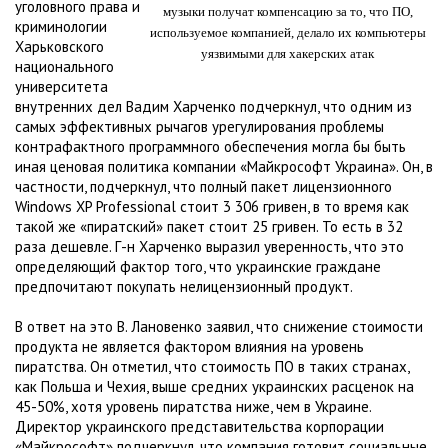
уголовного права и
музыки получат компенсацию за то, что ПО,
криминологии
используемое компанией, делало их компьютеры
Харьковского
уязвимыми для хакерских атак
национального
университета
внутренних дел Вадим Харченко подчеркнул, что одним из
самых эффективных рычагов урегулирования проблемы
контрафактного программного обеспечения могла бы быть
иная ценовая политика компании «Майкрософт Украина». Он, в
частности, подчеркнул, что полный пакет лицензионного
Windows XP Professional стоит 3 306 гривен, в то время как
такой же «пиратский» пакет стоит 25 гривен. То есть в 32
раза дешевле. Г-н Харченко выразил уверенность, что это
определяющий фактор того, что украинские граждане
предпочитают покупать нелицензионный продукт.
В ответ на это В. Лановенко заявил, что снижение стоимости
продукта не является фактором влияния на уровень
пиратства. Он отметил, что стоимость ПО в таких странах,
как Польша и Чехия, выше средних украинских расценок на
45-50%, хотя уровень пиратства ниже, чем в Украине.
Директор украинского представительства корпорации
«Майкрософт» подчеркнул, что компания готовит социальные