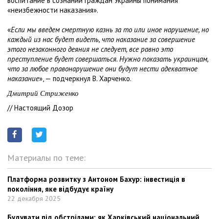
воспитание в сознании граждан Украины понимания
«неизбежности наказания».
«
Если мы введем смертную казнь за то или иное нарушение, но
каждый из нас будет видеть, что наказание за совершение
этого незаконного деяния не следует, все равно это
преступление будет совершаться. Нужно показать украинцам,
что за любое правонарушение они будут нести адекватное
наказание
», — подчеркнул В. Харченко.
Дмитрий Стриженко
// Настоящий Дозор
Материалы по теме:
Платформа розвитку з Антоном Бахур: інвестиція в
покоління, яке відбудує країну
22 декабря 2025
Будувати під обстрілами: як Харківський національний