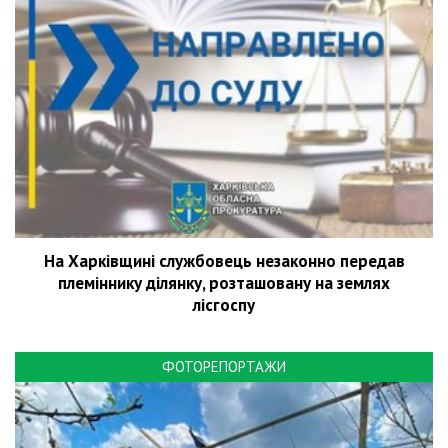
На Харківщині службовець незаконно передав
племіннику ділянку, розташовану на землях
лісгоспу
ФОТОРЕПОРТАЖИ