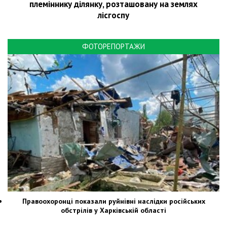
племіннику ділянку, розташовану на землях
лісгоспу
ФОТОРЕПОРТАЖИ
Правоохоронці показали руйнівні наслідки російських
обстрілів у Харківській області