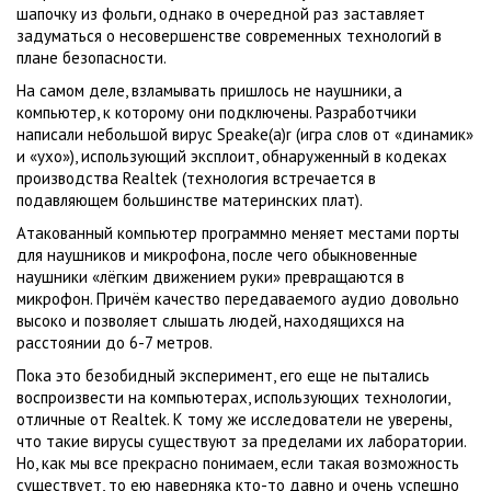
шапочку из фольги, однако в очередной раз заставляет
задуматься о несовершенстве современных технологий в
плане безопасности.
На самом деле, взламывать пришлось не наушники, а
компьютер, к которому они подключены. Разработчики
написали небольшой вирус Speake(a)r (игра слов от «динамик»
и «ухо»), использующий эксплоит, обнаруженный в кодеках
производства Realtek (технология встречается в
подавляющем большинстве материнских плат).
Атакованный компьютер программно меняет местами порты
для наушников и микрофона, после чего обыкновенные
наушники «лёгким движением руки» превращаются в
микрофон. Причём качество передаваемого аудио довольно
высоко и позволяет слышать людей, находящихся на
расстоянии до 6-7 метров.
Пока это безобидный эксперимент, его еще не пытались
воспроизвести на компьютерах, использующих технологии,
отличные от Realtek. К тому же исследователи не уверены,
что такие вирусы существуют за пределами их лаборатории.
Но, как мы все прекрасно понимаем, если такая возможность
существует, то ею наверняка кто-то давно и очень успешно