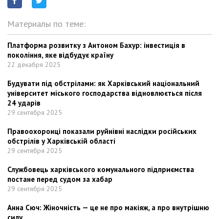
Материалы по теме:
Платформа розвитку з Антоном Бахур: інвестиція в
покоління, яке відбудує країну
22 декабря 2025
Будувати під обстрілами: як Харківський національний
університет міського господарства відновлюється після
24 ударів
29 сентября 2025
Правоохоронці показали руйнівні наслідки російських
обстрілів у Харківській області
29 сентября 2025
Службовець харківського комунального підприємства
постане перед судом за хабар
29 сентября 2025
Анна Сюч: Жіночність — це не про макіяж, а про внутрішню
силу