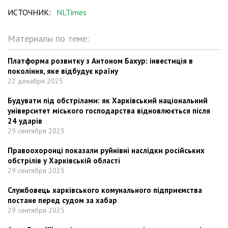
ИСТОЧНИК:
NLTimes
Материалы по теме:
Платформа розвитку з Антоном Бахур: інвестиція в
покоління, яке відбудує країну
22 декабря 2025
Будувати під обстрілами: як Харківський національний
університет міського господарства відновлюється після
24 ударів
29 сентября 2025
Правоохоронці показали руйнівні наслідки російських
обстрілів у Харківській області
29 сентября 2025
Службовець харківського комунального підприємства
постане перед судом за хабар
29 сентября 2025