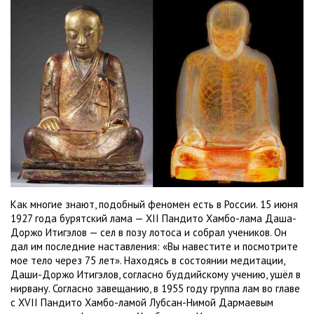
Как многие знают, подобный феномен есть в России. 15 июня
1927 года бурятский лама — XII Пандито Хамбо-лама Даша-
Доржо Итигэлов — сел в позу лотоса и собрал учеников. Он
дал им последние наставления: «Вы навестите и посмотрите
мое тело через 75 лет». Находясь в состоянии медитации,
Даши-Доржо Итигэлов, согласно буддийскому учению, ушёл в
нирвану. Согласно завещанию, в 1955 году группа лам во главе
с XVII Пандито Хамбо-ламой Лубсан-Нимой Дармаевым