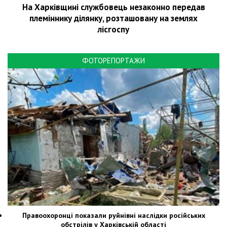
На Харківщині службовець незаконно передав
племіннику ділянку, розташовану на землях
лісгоспу
ФОТОРЕПОРТАЖИ
Правоохоронці показали руйнівні наслідки російських
обстрілів у Харківській області