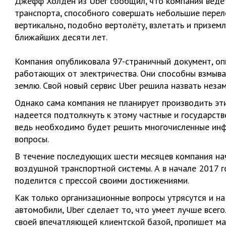
Джефф Холден из Uber сообщил, что компания ведё
транспорта, способного совершать небольшие перелё
вертикально, подобно вертолёту, взлетать и призем
ближайших десяти лет.
Компания опубликовала 97-страничный документ, о
работающих от электричества. Они способны взмыват
землю. Свой новый сервис Uber решила назвать неза
Однако сама компания не планирует производить эт
надеется подтолкнуть к этому частные и государстве
ведь необходимо будет решить многочисленные инф
вопросы.
В течение последующих шести месяцев компания на
воздушной транспортной системы. А в начале 2017 
поделится с прессой своими достижениями.
Как только организационные вопросы утрясутся и н
автомобили, Uber сделает то, что умеет лучше всег
своей впечатляющей клиентской базой, пропишет мар