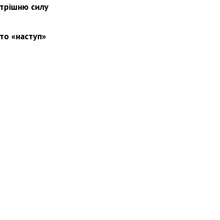
утрішню силу
то «наступ»
вини
Події
Особистості
Фото
Реклама
Редакція
Б
Новости Украины: события, политика, экономика, общество, в мире
© Dozor.UA
© 2006—2022 Медиагруппа «Дозоры»