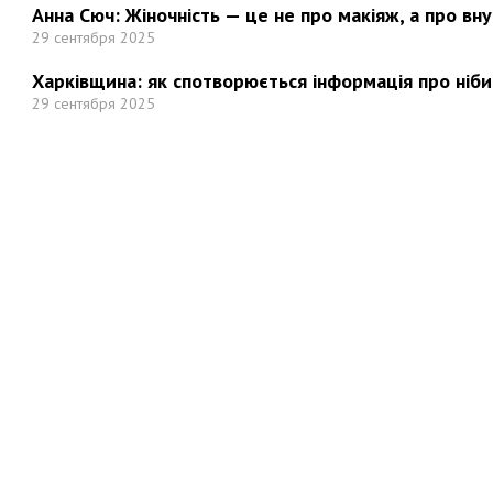
Анна Сюч: Жіночність — це не про макіяж, а про вн
29 сентября 2025
Харківщина: як спотворюється інформація про ніби
29 сентября 2025
Но
Мы в социальных сетях: