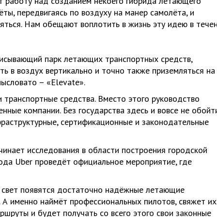
т работу над созданием некоего гибрида летающего
ты, передвигаясь по воздуху на манер самолёта, и
ляться. Нам обещают воплотить в жизнь эту идею в тече
писывающий парк летающих транспортных средств,
ь в воздух вертикально и точно также приземляться на
мысловато – «Elevate».
и транспортные средства. Вместо этого руководство
нные компании. Без государства здесь и вовсе не обойти
раструктурные, сертификационные и законодательные
чинает исследования в области построения городской
года Uber проведёт официальное мероприятие, где
а свет появятся достаточно надёжные летающие
о. А именно наймёт профессиональных пилотов, свяжет их
шруты и будет получать со всего этого свои законные