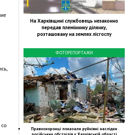
ние
На Харківщині службовець незаконно
передав племіннику ділянку,
розташовану на землях лісгоспу
ФОТОРЕПОРТАЖИ
сь,
 со
Правоохоронці показали руйнівні наслідки
російських обстрілів у Харківській області