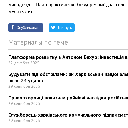
дивиденды. План практически безупречный, да тольк
десять лет.
Опубликовать
Твитнуть
Материалы по теме:
Платформа розвитку з Антоном Бахур: інвестиція в 
22 декабря 2025
Будувати під обстрілами: як Харківський націонал
після 24 ударів
29 сентября 2025
Правоохоронці показали руйнівні наслідки російськи
29 сентября 2025
Службовець харківського комунального підприємст
29 сентября 2025