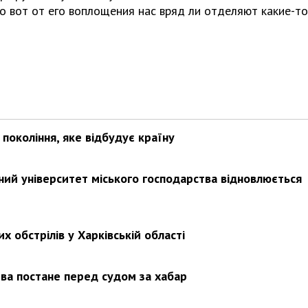
о вот от его воплощения нас вряд ли отделяют какие-то
покоління, яке відбудує країну
ьний університет міського господарства відновлюється
х обстрілів у Харківській області
ва постане перед судом за хабар