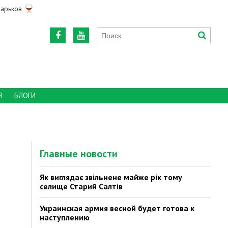
арьков
Я
БЛОГИ
Главные новости
Як виглядає звільнене майже рік тому
селище Старий Салтів
Украинская армия весной будет готова к
наступлению