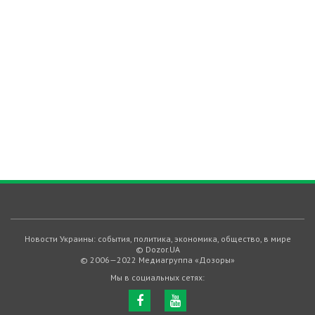
Новости Украины: события, политика, экономика, общество, в мире
© Dozor.UA
© 2006—2022 Медиагруппа «Дозоры»
Мы в социальных сетях: