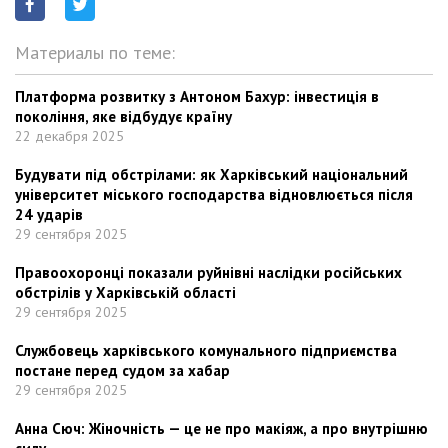
Материалы по теме:
Платформа розвитку з Антоном Бахур: інвестиція в
покоління, яке відбудує країну
22 декабря 2025
Будувати під обстрілами: як Харківський національний
університет міського господарства відновлюється після
24 ударів
29 сентября 2025
Правоохоронці показали руйнівні наслідки російських
обстрілів у Харківській області
29 сентября 2025
Службовець харківського комунального підприємства
постане перед судом за хабар
29 сентября 2025
Анна Сюч: Жіночність — це не про макіяж, а про внутрішню