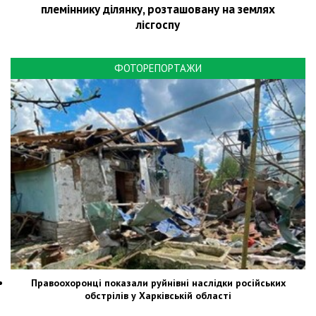
племіннику ділянку, розташовану на землях
лісгоспу
ФОТОРЕПОРТАЖИ
Правоохоронці показали руйнівні наслідки російських
обстрілів у Харківській області